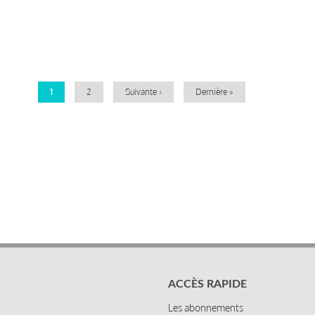
Pagination
Page
1
Page
2
Page
Suivante ›
Dernière
Dernière »
courante
suivante
page
ACCÈS RAPIDE
Les abonnements