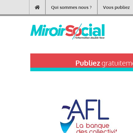
Aller
Qui sommes nous ?
Vous publiez
Main
au
contenu
navigation
principal
Publiez
gratuiteme