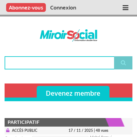
Aller
Qui sommes nous ?
Vous publiez
Nous publions
Contactez-nous
Abonnez-vous
Connexion
Main
au
contenu
navigation
principal
Rechercher
Devenez membre
PARTICIPATIF
ACCÈS PUBLIC
17 / 11 / 2025
| 48 vues
Michel Berry /