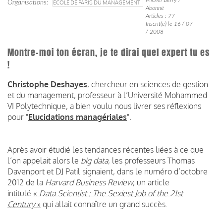
Organisations
ECOLE DE PARIS DU MANAGEMENT
Abonné
Articles : 77
Inscrit(e) le 16 / 07
/ 2008
Montre-moi ton écran, je te dirai quel expert tu es
!
Christophe Deshayes
, chercheur en sciences de gestion
et du management, professeur à l’Université Mohammed
VI Polytechnique, a bien voulu nous livrer ses réflexions
pour "
Elucidations managériales
".
Après avoir étudié les tendances récentes liées à ce que
l’on appelait alors le
big data
, les professeurs Thomas
Davenport et DJ Patil signaient, dans le numéro d’octobre
2012 de la
Harvard Business Review
, un article
intitulé
«
Data Scientist : The Sexiest Job of the 21st
Century
»
qui allait connaître un grand succès.