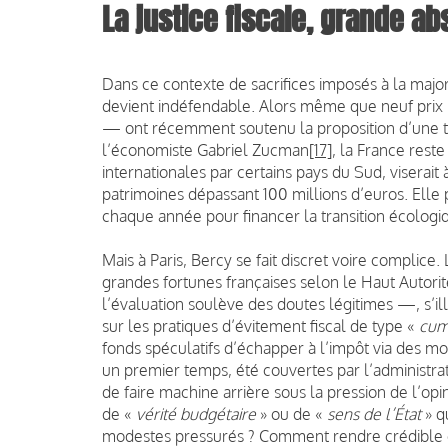
La justice fiscale, grande ab
Dans ce contexte de sacrifices imposés à la major
devient indéfendable. Alors même que neuf prix 
— ont récemment soutenu la proposition d’une tax
l’économiste Gabriel Zucman
[17]
, la France reste
internationales par certains pays du Sud, visera
patrimoines dépassant 100 millions d’euros. Elle 
chaque année pour financer la transition écologiqu
Mais à Paris, Bercy se fait discret voire complice
grandes fortunes françaises selon le Haut Autori
l’évaluation soulève des doutes légitimes —, s’illu
sur les pratiques d’évitement fiscal de type «
cum
fonds spéculatifs d’échapper à l’impôt via des m
un premier temps, été couvertes par l’administrat
de faire machine arrière sous la pression de l’op
de «
vérité budgétaire
» ou de «
sens de l’État
» q
modestes pressurés ? Comment rendre crédible