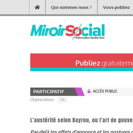
Aller
Qui sommes nous ?
Vous publiez
Main
au
contenu
navigation
principal
Publiez
gratuiteme
PARTICIPATIF
ACCÈS PUBLIC
Organisations
ISBL
L’austérité selon Bayrou, ou l’art de gouv
Par-delà les effets d’annonce et les postures d