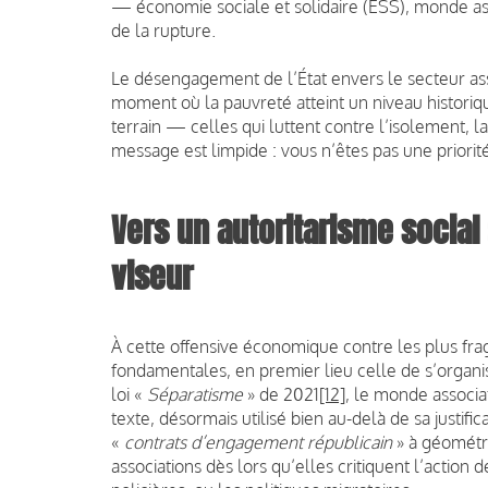
— économie sociale et solidaire (ESS), monde ass
de la rupture.
Le désengagement de l’État envers le secteur ass
moment où la pauvreté atteint un niveau historique
terrain — celles qui luttent contre l’isolement, 
message est limpide : vous n’êtes pas une priorité
Vers un autoritarisme social 
viseur
À cette offensive économique contre les plus fragi
fondamentales, en premier lieu celle de s’organi
loi «
Séparatisme
» de 2021
[12]
, le monde associat
texte, désormais utilisé bien au-delà de sa justifica
«
contrats d’engagement républicain
» à géométri
associations dès lors qu’elles critiquent l’action