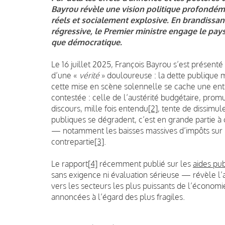
Bayrou révèle une vision politique profondém
réels et socialement explosive. En brandissant
régressive, le Premier ministre engage le pays
que démocratique.
Le 16 juillet 2025, François Bayrou s’est présen
d’une «
vérité
» douloureuse : la dette publique 
cette mise en scène solennelle se cache une ent
contestée : celle de l’austérité budgétaire, pr
discours, mille fois entendu
[2]
, tente de dissimule
publiques se dégradent, c’est en grande partie 
— notamment les baisses massives d’impôts sur le
contrepartie
[3]
.
Le rapport
[4]
récemment publié sur les
aides pu
sans exigence ni évaluation sérieuse — révèle l’
vers les secteurs les plus puissants de l’économ
annoncées à l’égard des plus fragiles.