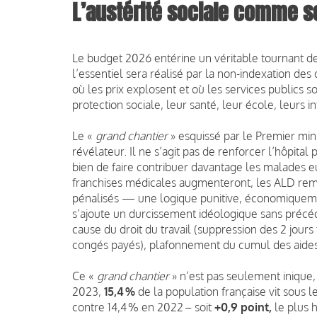
L’austérité sociale comme se
Le budget 2026 entérine un véritable tournant de
l’essentiel sera réalisé par la non-indexation des 
où les prix explosent et où les services publics s
protection sociale, leur santé, leur école, leurs in
Le «
grand chantier
» esquissé par le Premier min
révélateur. Il ne s’agit pas de renforcer l’hôpital 
bien de faire contribuer davantage les malades e
franchises médicales augmenteront, les ALD remis
pénalisés — une logique punitive, économiqueme
s’ajoute un durcissement idéologique sans précé
cause du droit du travail (suppression des 2 jour
congés payés), plafonnement du cumul des aides
Ce «
grand chantier
» n’est pas seulement inique
2023,
15,4 %
de la population française vit sous 
contre 14,4 % en 2022 – soit
+0,9 point
,
le plus h