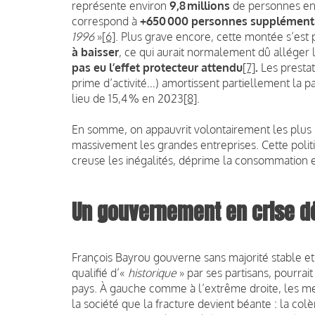
représente environ
9,8 millions
de personnes en 
correspond à
+650 000 personnes supplément
1996
»
[6]
. Plus grave encore, cette montée s’est
à baisser
, ce qui aurait normalement dû alléger 
pas eu l’effet protecteur attendu
[7]
.
Les prestat
prime d’activité…) amortissent partiellement la pau
lieu de 15,4 % en 2023
[8]
.
En somme, on appauvrit volontairement les plus 
massivement les grandes entreprises. Cette politi
creuse les inégalités, déprime la consommation e
Un gouvernement en crise d
François Bayrou gouverne sans majorité stable et s
qualifié d’«
historique
» par ses partisans, pourrai
pays. À gauche comme à l’extrême droite, les men
la société que la fracture devient béante : la colèr