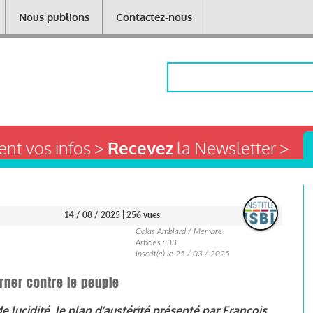
Nous publions
Contactez-nous
Rechercher
nt vos infos >
Recevez
la Newsletter >
14 / 08 / 2025
| 256 vues
Colas Amblard / Membre
Articles : 38
Inscrit(e) le 25 / 03 / 2025
erner contre le peuple
e lucidité, le plan d’austérité présenté par François