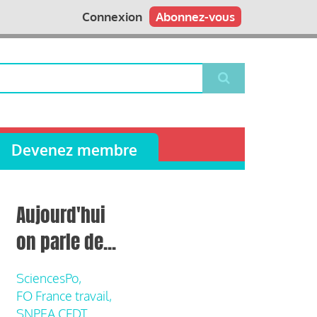
Connexion
Abonnez-vous
Devenez membre
Aujourd'hui
on parle de...
SciencesPo,
FO France travail,
SNPEA CFDT