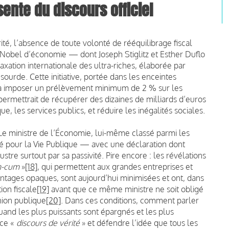
sente du discours officiel
ité, l’absence de toute volonté de rééquilibrage fiscal
Nobel d’économie — dont Joseph Stiglitz et Esther Duflo
ation internationale des ultra-riches, élaborée par
 sourde. Cette initiative, portée dans les enceintes
it à imposer un prélèvement minimum de 2 % sur les
permettrait de récupérer des dizaines de milliards d’euros
e, les services publics, et réduire les inégalités sociales.
. Le ministre de l’Économie, lui-même classé parmi les
té pour la Vie Publique — avec une déclaration dont
stre surtout par sa passivité. Pire encore : les révélations
-cum
»
[18]
, qui permettent aux grandes entreprises et
ontages opaques, sont aujourd’hui minimisées et ont, dans
ion fiscale
[19]
avant que ce même ministre ne soit obligé
inion publique
[20]
. Dans ces conditions, comment parler
uand les plus puissants sont épargnés et les plus
 ce «
discours de vérité
» et défendre l’idée que tous les