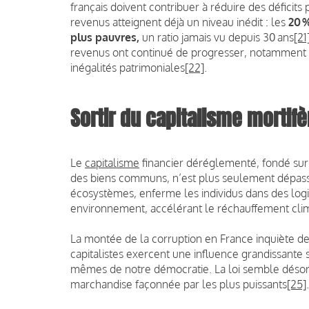
français doivent contribuer à réduire des déficits 
revenus atteignent déjà un niveau inédit : les
20 %
plus pauvres
,
un ratio jamais vu depuis 30 ans
[21
revenus ont continué de progresser, notamment v
inégalités patrimoniales
[22]
.
Sortir du capitalisme mortif
Le
capitalisme
financier déréglementé, fondé sur 
des biens communs, n’est plus seulement dépassé 
écosystèmes, enferme les individus dans des logiqu
environnement, accélérant le réchauffement clima
La montée de la corruption en France inquiète de 
capitalistes exercent une influence grandissante s
mêmes de notre démocratie. La loi semble désorm
marchandise façonnée par les plus puissants
[25]
.