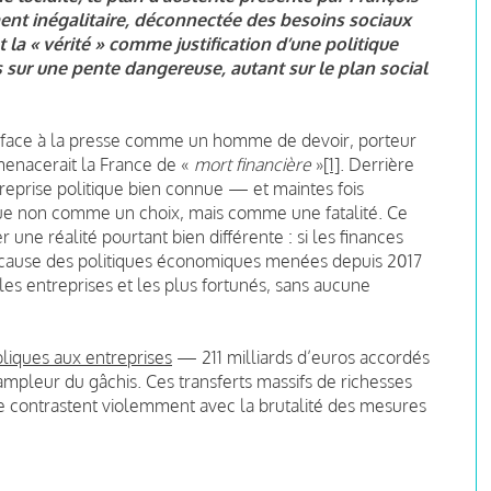
ent inégalitaire, déconnectée des besoins sociaux
 la « vérité » comme justification d’une politique
 sur une pente dangereuse, autant sur le plan social
té face à la presse comme un homme de devoir, porteur
menacerait la France de «
mort financière
»
[1]
. Derrière
reprise politique bien connue — et maintes fois
omue non comme un choix, mais comme une fatalité. Ce
r une réalité pourtant bien différente : si les finances
à cause des politiques économiques menées depuis 2017
s entreprises et les plus fortunés, sans aucune
bliques aux entreprises
— 211 milliards d’euros accordés
ampleur du gâchis. Ces transferts massifs de richesses
ie contrastent violemment avec la brutalité des mesures