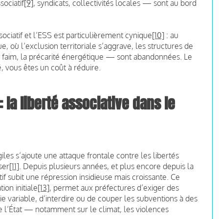
ociatif
[9]
, syndicats, collectivités locales — sont au bord
ociatif et l’ESS est particulièrement cynique
[10]
: au
, où l’exclusion territoriale s’aggrave, les structures de
la faim, la précarité énergétique — sont abandonnées. Le
, vous êtes un coût à réduire.
: la liberté associative dans le
les s’ajoute une attaque frontale contre les libertés
ser
[11]
. Depuis plusieurs années, et plus encore depuis la
if subit une répression insidieuse mais croissante. Ce
tion initiale
[13]
, permet aux préfectures d’exiger des
e variable, d’interdire ou de couper les subventions à des
 de l’État — notamment sur le climat, les violences