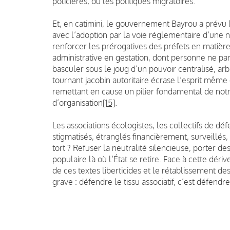
policières, ou les politiques migratoires.
Et, en catimini, le gouvernement Bayrou a prévu le
avec l’adoption par la voie réglementaire d’une n
renforcer les prérogatives des préfets en matièr
administrative en gestation, dont personne ne parl
basculer sous le joug d’un pouvoir centralisé, arbi
tournant jacobin autoritaire écrase l’esprit même 
remettant en cause un pilier fondamental de notre
d’organisation
[15]
.
Les associations écologistes, les collectifs de dé
stigmatisés, étranglés financièrement, surveill
tort ? Refuser la neutralité silencieuse, porter d
populaire là où l’État se retire. Face à cette dériv
de ces textes liberticides et le rétablissement de
grave : défendre le tissu associatif, c’est défen