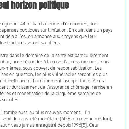
ul horizon politique
 rigueur : 44 milliards d’euros d’économies, dont
dépenses publiques sur l’inflation. En clair, dans un pays
ont déjà à l’os, on annonce aux citoyens que leur
frastructures seront sacrifiées.
istre dans le domaine de la santé est particulièrement
public, ni de répondre à la crise d’accès aux soins, mais
ux-mêmes, sous couvert de responsabilisation. Les
es en question, les plus vulnérables seront les plus
nt inefficace et humainement insupportable. À cela
dent : durcissement de l’assurance chômage, remise en
s fériés et monétisation de la cinquième semaine de
 sociales.
, il tombe aussi au plus mauvais moment ! En
le seuil de pauvreté monétaire (60 % du revenu médian),
aut niveau jamais enregistré depuis 1996
[5]
. Cela