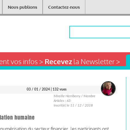
Nous publions
Contactez-nous
Rechercher
nt vos infos >
Recevez
la Newsletter >
03 / 01 / 2024
| 132 vues
Mireille Herriberry / Membre
Articles : 63
Inscrit(e) le 11 / 12 / 2018
ulation humaine
a numérisation du secteur financier, les participants ont