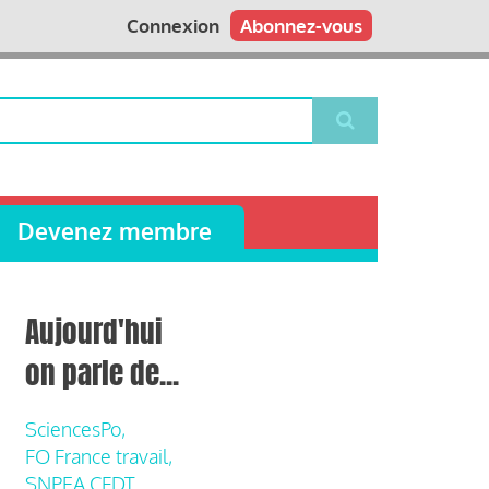
Connexion
Abonnez-vous
Devenez membre
Aujourd'hui
on parle de...
SciencesPo,
FO France travail,
SNPEA CFDT