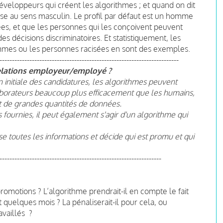
éveloppeurs qui créent les algorithmes ; et quand on dit
e au sens masculin. Le profil par défaut est un homme
sées, et que les personnes qui les conçoivent peuvent
es décisions discriminatoires. Et statistiquement, les
emmes ou les personnes racisées en sont des exemples.
------------------------------------------------------------------------
 relations employeur/employé ?
n initiale des candidatures, les algorithmes peuvent
aborateurs beaucoup plus efficacement que les humains,
t de grandes quantités de données.
 fournies, il peut également s'agir d'un algorithme qui
se toutes les informations et décide qui est promu et qui
-----------------------------------------------------------------
promotions ? L’algorithme prendrait-il en compte le fait
quelques mois ? La pénaliserait-il pour cela, ou
availlés ?