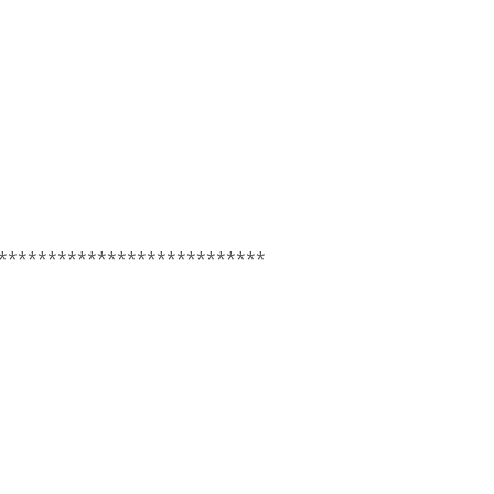
***************************