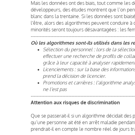
Mais les données ont des biais, tout comme les d
développeurs, des études montrent que l’on pens
blanc dans la trentaine. Si les données sont biai
l'être, alors des algorithmes peuvent conduire à d
minorités seront toujours désavantagées : les f
---------------------------------------------------------------------
Où les algorithmes sont-ils utilisés dans les
Sélection du personnel : lors de la sélectio
effectuer une recherche de profils de coll
grâce à leur capacité à analyser rapidemen
Licenciements : sur la base des informations
prend la décision de licencier.
Promotions et carrières : l'algorithme analy
ne l'est pas
---------------------------------------------------------------------
Attention aux risques de discrimination
Que se passerait-il si un algorithme décidait des 
qu’une personne ait été en arrêt maladie pendant 
prendrait-il en compte le nombre réel de jours tr