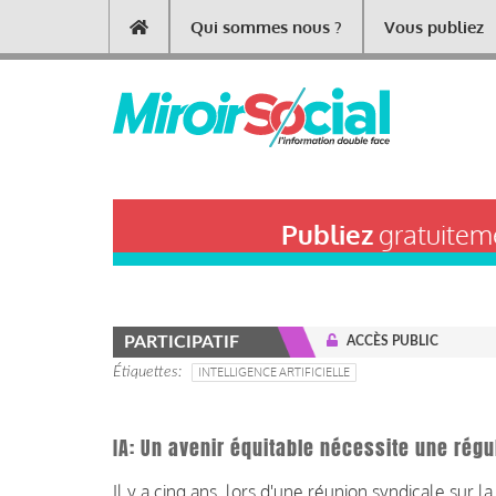
Aller
Qui sommes nous ?
Vous publiez
Main
au
contenu
navigation
principal
Publiez
gratuiteme
PARTICIPATIF
ACCÈS PUBLIC
Étiquettes
INTELLIGENCE ARTIFICIELLE
IA: Un avenir équitable nécessite une rég
Il y a cinq ans, lors d'une réunion syndicale sur l