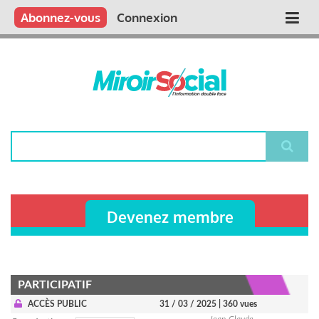
Aller
Qui sommes nous ?
Vous publiez
Nous publions
Contactez-nous
Abonnez-vous
Connexion
Main
au
contenu
navigation
principal
Rechercher
Devenez membre
PARTICIPATIF
ACCÈS PUBLIC
31 / 03 / 2025
| 360 vues
Jean-Claude