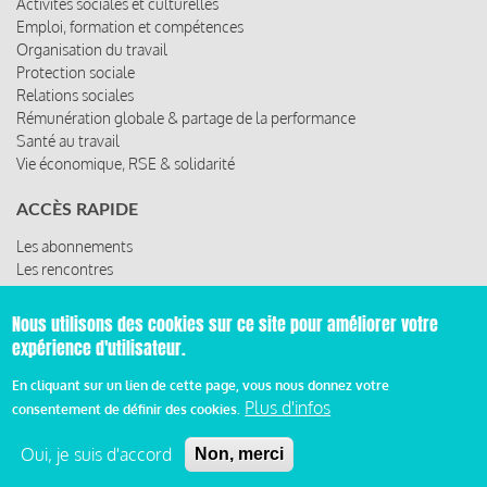
Protection sociale
Relations sociales
Rémunération globale & partage de la performance
Santé au travail
Vie économique, RSE & solidarité
ACCÈS RAPIDE
Les abonnements
Les rencontres
Les ressources
Nous utilisons des cookies sur ce site pour améliorer votre
© 2019 Miroir Social - Réalisé par
Cafffeine
expérience d'utilisateur.
Mentions légales et condition générale d’utilisation et
En cliquant sur un lien de cette page, vous nous donnez votre
Pied
d’abonnement
Plus d'infos
consentement de définir des cookies.
de
Oui, je suis d'accord
Non, merci