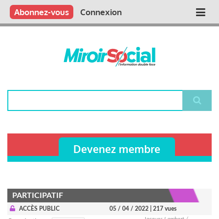
Aller
Qui sommes nous ?
Vous publiez
Nous publions
Contactez-nous
Abonnez-vous
Connexion
Main
au
contenu
navigation
principal
Rechercher
Devenez membre
PARTICIPATIF
ACCÈS PUBLIC
05 / 04 / 2022
| 217 vues
Jacques Lambert /