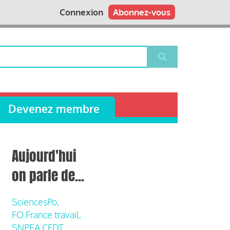
Connexion
Abonnez-vous
Devenez membre
Aujourd'hui
on parle de...
SciencesPo,
FO France travail,
SNPEA CFDT