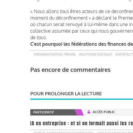
« Nous allons tous êtres acteurs de ce déconfine
moment du déconfinement » a déclaré le Premier M
où chacun serait renvoyé à lui-même dans une iné
collective assumée par ceux qui nous gouvernent e
de tous.
C’est pourquoi les fédérations des finances d
ORGANISATION DU TRAVAIL
RELATIONS SOCIALES
SANTÉ AU T
Pas encore de commentaires
POUR PROLONGER LA LECTURE
ACCÈS PUBLIC
PARTICIPATIF
IA en entreprise : et si on formait aussi les 