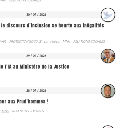
VAIL
RELATIONS SOCIALES
30 / 07 / 2026
 le discours d’inclusion se heurte aux inégalités
VAIL
PROTECTION SOCIALE
parrainé par
MNH
RELATIONS SOCIALES
29 / 07 / 2026
de l’IA au Ministère de la Justice
28 / 07 / 2026
jour aux Prud’hommes !
MNH
RELATIONS SOCIALES