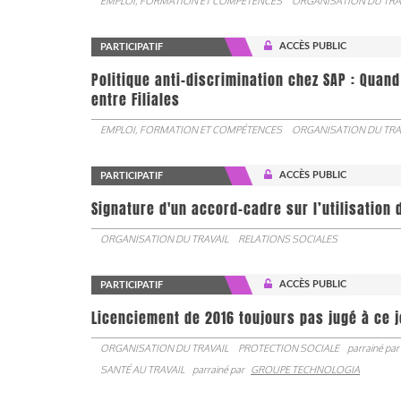
EMPLOI, FORMATION ET COMPÉTENCES
ORGANISATION DU TRA
ACCÈS PUBLIC
PARTICIPATIF
Politique anti-discrimination chez SAP : Quand
entre Filiales
EMPLOI, FORMATION ET COMPÉTENCES
ORGANISATION DU TRA
ACCÈS PUBLIC
PARTICIPATIF
Signature d'un accord-cadre sur l’utilisation 
ORGANISATION DU TRAVAIL
RELATIONS SOCIALES
ACCÈS PUBLIC
PARTICIPATIF
Licenciement de 2016 toujours pas jugé à ce 
ORGANISATION DU TRAVAIL
PROTECTION SOCIALE
parrainé par
SANTÉ AU TRAVAIL
parrainé par
GROUPE TECHNOLOGIA