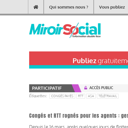
Aller
Qui sommes nous ?
Vous publiez
Main
au
contenu
navigation
principal
Publiez
gratuiteme
PARTICIPATIF
ACCÈS PUBLIC
Étiquettes
CONGÉS PAYÉS
RTT
ASA
TÉLÉTRAVAIL
Congés et RTT rognés pour les agents : ge
Depuis le 16 mars, après quelques jours de flot