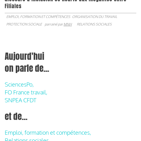
Filiales
EMPLOI, FORMATION ET COMPÉTENCES
ORGANISATION DU TRAVAIL
PROTECTION SOCIALE
parrainé par
MNH
RELATIONS SOCIALES
Aujourd'hui
on parle de...
SciencesPo,
FO France travail,
SNPEA CFDT
et de...
Emploi, formation et compétences,
Relations sociales,