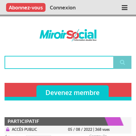
Aller
Qui sommes nous ?
Vous publiez
Nous publions
Contactez-nous
Abonnez-vous
Connexion
Main
au
contenu
navigation
principal
Rechercher
Devenez membre
PARTICIPATIF
ACCÈS PUBLIC
05 / 08 / 2022
| 368 vues
Georges De