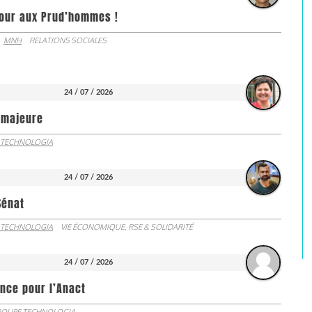
jour aux Prud’hommes !
MNH
RELATIONS SOCIALES
24 / 07 / 2026
e majeure
 TECHNOLOGIA
24 / 07 / 2026
Sénat
 TECHNOLOGIA
VIE ÉCONOMIQUE, RSE & SOLIDARITÉ
24 / 07 / 2026
nce pour l’Anact
OUPE TECHNOLOGIA