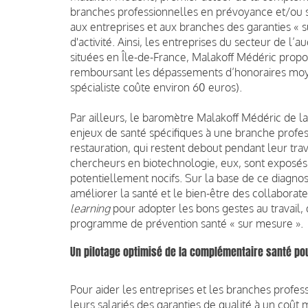
branches professionnelles en prévoyance et/ou san
aux entreprises et aux branches des garanties « s
d'activité. Ainsi, les entreprises du secteur de l’
situées en Île-de-France, Malakoff Médéric prop
remboursant les dépassements d’honoraires moyen
spécialiste coûte environ 60 euros).
Par ailleurs, le baromètre Malakoff Médéric de la 
enjeux de santé spécifiques à une branche profess
restauration, qui restent debout pendant leur trav
chercheurs en biotechnologie, eux, sont exposés a
potentiellement nocifs. Sur la base de ce diagno
améliorer la santé et le bien-être des collabor
learning
pour adopter les bons gestes au travail,
programme de prévention santé « sur mesure ».
Un pilotage optimisé de la complémentaire santé pou
Pour aider les entreprises et les branches profess
leurs salariés des garanties de qualité à un coût