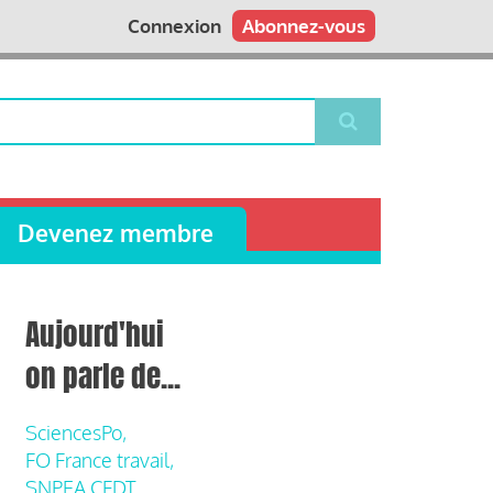
Connexion
Abonnez-vous
Devenez membre
Aujourd'hui
on parle de...
SciencesPo,
FO France travail,
SNPEA CFDT