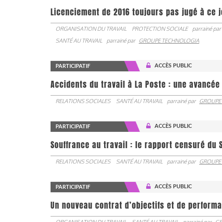
Licenciement de 2016 toujours pas jugé à ce 
ORGANISATION DU TRAVAIL
PROTECTION SOCIALE
parrainé par
SANTÉ AU TRAVAIL
parrainé par
GROUPE TECHNOLOGIA
ACCÈS PUBLIC
PARTICIPATIF
Accidents du travail à La Poste : une avancé
RELATIONS SOCIALES
SANTÉ AU TRAVAIL
parrainé par
GROUPE
ACCÈS PUBLIC
PARTICIPATIF
Souffrance au travail : le rapport censuré du 
RELATIONS SOCIALES
SANTÉ AU TRAVAIL
parrainé par
GROUPE
ACCÈS PUBLIC
PARTICIPATIF
Un nouveau contrat d’objectifs et de performa
ORGANISATION DU TRAVAIL
SANTÉ AU TRAVAIL
parrainé par
GR