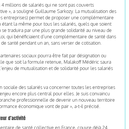
4 millions de salariés qui ne sont pas couverts
ive », a souligné Guillaume Sarkozy. La mutualisation des
des entreprises) permet de proposer une complémentaire
n étant la même pour tous les salariés, quels que soient
n se traduira par une plus grande solidarité au niveau de
i, qui bénéficiaient d’une complémentaire de santé dans
s de santé pendant un an, sans verser de cotisation.
rtenaires sociaux pourra être fait par désignation ou
e que soit la formule retenue, Malakoff Médéric saura
’enjeu de mutualisation et de solidarité pour les salariés
n sociale des salariés va concerner toutes les entreprises
 enjeu encore plus central pour elles. Je suis convaincu
 branche professionnelle de devenir un nouveau territoire
formance économique vont de pair », a-t-il précisé.
eur d’activité
ntaire de santé collective en France, couvre déjà 24