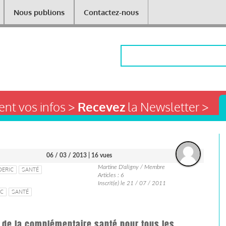
Nous publions
Contactez-nous
Rechercher
nt vos infos >
Recevez
la Newsletter >
06 / 03 / 2013
| 16 vues
Martine D'aligny / Membre
DERIC
SANTÉ
Articles : 6
Inscrit(e) le 21 / 07 / 2011
IC
SANTÉ
i de la complémentaire santé pour tous les