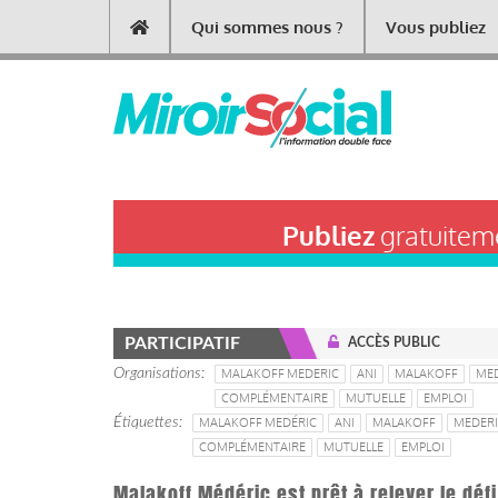
Aller
Qui sommes nous ?
Vous publiez
Main
au
contenu
navigation
principal
Publiez
gratuiteme
PARTICIPATIF
ACCÈS PUBLIC
Organisations
MALAKOFF MEDERIC
ANI
MALAKOFF
ME
COMPLÉMENTAIRE
MUTUELLE
EMPLOI
Étiquettes
MALAKOFF MEDÉRIC
ANI
MALAKOFF
MEDER
COMPLÉMENTAIRE
MUTUELLE
EMPLOI
Malakoff Médéric est prêt à relever le déf