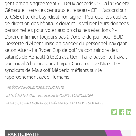
gentlemen’s agreement » - Deux accords CSE à la Société
Générale : services centraux et réseau - GFI : l’accord sur
le CSE et le droit syndical non signé - Pourquoi les cadres
de direction des hôpitaux doivent-ils valider leurs données
personnelles pour voter aux prochaines élections ? -
L’ordre infirmier toujours pas à l’ordre du jour pour SUD -
Desserte d’Alger : mise en danger du personnel navigant
selon Alter - La Ryder Cup de golf va contraindre des
salariés de Renault à télétravailler - Faire passer le travail
dominical à l'usure chez Hyper Carrefour de Nice - Les
syndicats de Malakoff Médéric méfiants sur le
rapprochement avec Humanis
VIE ÉCONOMIQUE, RSE & SOLIDARITÉ
SANTÉ AU TRAVAIL
parrainé par
GROUPE TECHNOLOGIA
EMPLOI, FORMATION ET COMPÉTENCES
RELATIONS SOCIALES
PARTICIPATIF