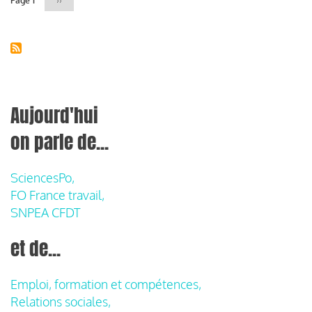
Page 1
Page
››
suivante
Aujourd'hui
on parle de...
SciencesPo,
FO France travail,
SNPEA CFDT
et de...
Emploi, formation et compétences,
Relations sociales,