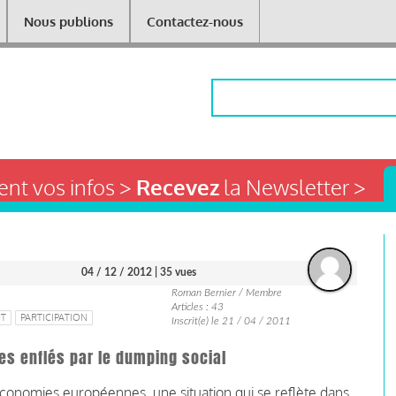
Nous publions
Contactez-nous
Rechercher
nt vos infos >
Recevez
la Newsletter >
04 / 12 / 2012
| 35 vues
Roman Bernier / Membre
Articles : 43
NT
PARTICIPATION
Inscrit(e) le 21 / 04 / 2011
es enflés par le dumping social
économies européennes, une situation qui se reflète dans