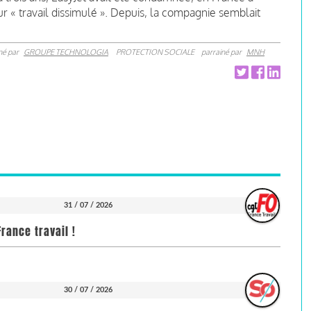
 « travail dissimulé ». Depuis, la compagnie semblait
né par
GROUPE TECHNOLOGIA
PROTECTION SOCIALE
parrainé par
MNH
31 / 07 / 2026
rance travail !
30 / 07 / 2026