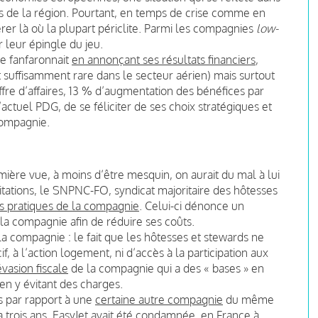
s de la région. Pourtant, en temps de crise comme en
érer là où la plupart périclite. Parmi les compagnies
low-
r leur épingle du jeu.
ue fanfaronnait
en annonçant ses résultats financiers
,
t suffisamment rare dans le secteur aérien) mais surtout
iffre d’affaires, 13 % d’augmentation des bénéfices par
actuel PDG, de se féliciter de ses choix stratégiques et
compagnie.
mière vue, à moins d’être mesquin, on aurait du mal à lui
icitations, le SNPNC-FO, syndicat majoritaire des hôtesses
s pratiques de la compagnie
. Celui-ci dénonce un
la compagnie afin de réduire ses coûts.
la compagnie : le fait que les hôtesses et stewards ne
, à l’action logement, ni d’accès à la participation aux
vasion fiscale
de la compagnie qui a des « bases » en
 en y évitant des charges.
 par rapport à une
certaine autre compagnie
du même
y a trois ans, EasyJet avait été condamnée, en France à