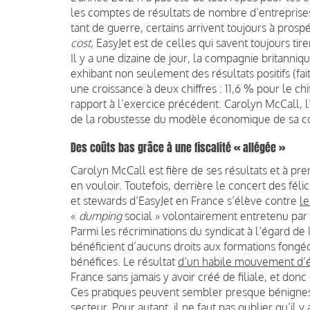
les comptes de résultats de nombre d’entreprise
tant de guerre, certains arrivent toujours à prosp
cost
, EasyJet est de celles qui savent toujours tire
Il y a une dizaine de jour, la compagnie britanniq
exhibant non seulement des résultats positifs (fai
une croissance à deux chiffres : 11,6 % pour le ch
rapport à l’exercice précédent. Carolyn McCall, l’
de la robustesse du modèle économique de sa 
Des coûts bas grâce à une fiscalité « allégée »
Carolyn McCall est fière de ses résultats et à pre
en vouloir. Toutefois, derrière le concert des fél
et stewards d’EasyJet en France s’élève contre
le
«
dumping
social » volontairement entretenu par 
Parmi les récriminations du syndicat à l’égard de 
bénéficient d’aucuns droits aux formations fongécif
bénéfices. Le résultat
d’un habile mouvement d’é
France sans jamais y avoir créé de filiale, et donc
Ces pratiques peuvent sembler presque bénignes
secteur. Pour autant, il ne faut pas oublier qu’il 