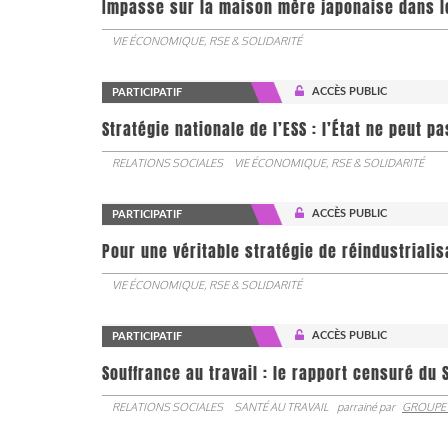
Impasse sur la maison mère japonaise dans l
VIE ÉCONOMIQUE, RSE & SOLIDARITÉ
ACCÈS PUBLIC
PARTICIPATIF
Stratégie nationale de l’ESS : l’État ne peut 
RELATIONS SOCIALES
VIE ÉCONOMIQUE, RSE & SOLIDARITÉ
ACCÈS PUBLIC
PARTICIPATIF
Pour une véritable stratégie de réindustrialis
VIE ÉCONOMIQUE, RSE & SOLIDARITÉ
ACCÈS PUBLIC
PARTICIPATIF
Souffrance au travail : le rapport censuré du 
RELATIONS SOCIALES
SANTÉ AU TRAVAIL
parrainé par
GROUPE