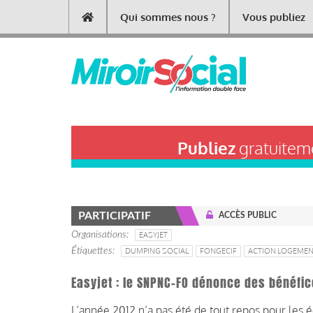
Aller
Qui sommes nous ?
Vous publiez
Main
au
contenu
navigation
principal
Publiez
gratuiteme
PARTICIPATIF
ACCÈS PUBLIC
Organisations
EASYJET
Étiquettes
DUMPING SOCIAL
FONGECIF
ACTION LOGEME
Easyjet : le SNPNC-FO dénonce des bénéfic
L’année 2012 n’a pas été de tout repos pour les 