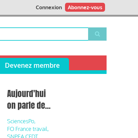
Connexion
Abonnez-vous
Devenez membre
Aujourd'hui
on parle de...
SciencesPo,
FO France travail,
SNPEA CFDT