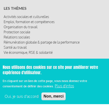
LES THÈMES
Activités sociales et culturelles
Emploi, formation et compétences
Organisation du travail
Protection sociale
Relations sociales
Rémunération globale & partage de la performance
Santé au travail
Vie économique, RSE & solidarité
ACCÈS RAPIDE
Nous utilisons des cookies sur ce site pour améliorer votre
Les abonnements
expérience d'utilisateur.
Les rencontres
Les ressources
En cliquant sur un lien de cette page, vous nous donnez votre
Plus d'infos
consentement de définir des cookies.
Oui, je suis d'accord
Non, merci
© 2019 Miroir Social - Réalisé par
Cafffeine