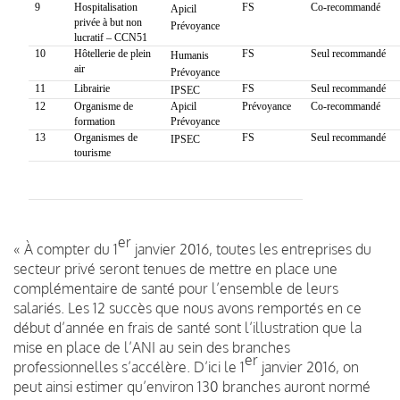
9
Hospitalisation
FS
Co-recommandé
Apicil
privée à but non
Prévoyance
lucratif – CCN51
10
Hôtellerie de plein
FS
Seul recommandé
Humanis
air
Prévoyance
11
Librairie
FS
Seul recommandé
IPSEC
12
Organisme de
Apicil
Prévoyance
Co-recommandé
formation
Prévoyance
13
Organismes de
FS
Seul recommandé
IPSEC
tourisme
er
« À compter du 1
janvier 2016, toutes les entreprises du
secteur privé seront tenues de mettre en place une
complémentaire de santé pour l’ensemble de leurs
salariés. Les 12 succès que nous avons remportés en ce
début d’année en frais de santé sont l’illustration que la
mise en place de l’ANI au sein des branches
er
professionnelles s’accélère. D’ici le 1
janvier 2016, on
peut ainsi estimer qu’environ 130 branches auront normé