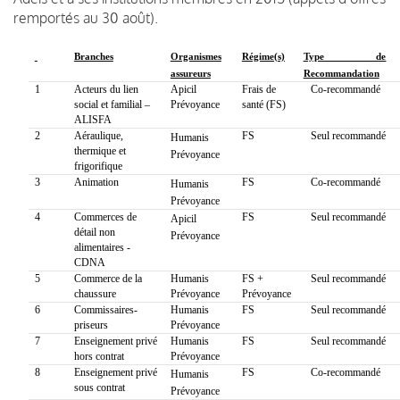
remportés au 30 août).
Branches
Organismes
Régime(s)
Type de
assureurs
Recommandation
1
Acteurs du lien
Apicil
Frais de
Co-recommandé
social et familial –
Prévoyance
santé (FS)
ALISFA
2
Aéraulique,
FS
Seul recommandé
Humanis
thermique et
Prévoyance
frigorifique
3
Animation
FS
Co-recommandé
Humanis
Prévoyance
4
Commerces de
FS
Seul recommandé
Apicil
détail non
Prévoyance
alimentaires -
CDNA
5
Commerce de la
Humanis
FS +
Seul recommandé
chaussure
Prévoyance
Prévoyance
6
Commissaires-
Humanis
FS
Seul recommandé
priseurs
Prévoyance
7
Enseignement privé
Humanis
FS
Seul recommandé
hors contrat
Prévoyance
8
Enseignement privé
FS
Co-recommandé
Humanis
sous contrat
Prévoyance