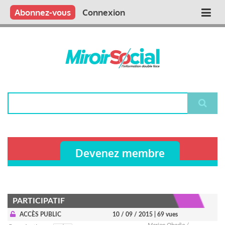
Aller
Qui sommes nous ?
Vous publiez
Nous publions
Contactez-nous
Abonnez-vous
Connexion
Main
au
contenu
navigation
principal
Rechercher
Devenez membre
PARTICIPATIF
ACCÈS PUBLIC
10 / 09 / 2015
| 69 vues
Marion Obadia /