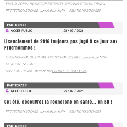
EMPLOI, FORMATION ET COMPÉTENCES
ORGANISATION DU TRAVAIL
PROTECTION SOCIALE
parrainé par
MNH
RELATIONS SOCIALES
PARTICIPATIF
ACCÈS PUBLIC
28 / 07 / 2026
Licenciement de 2016 toujours pas jugé à ce jour aux
Prud’hommes !
ORGANISATION DU TRAVAIL
PROTECTION SOCIALE
parrainé par
MNH
RELATIONS SOCIALES
SANTÉ AU TRAVAIL
parrainé par
GROUPE TECHNOLOGIA
PARTICIPATIF
ACCÈS PUBLIC
25 / 07 / 2026
Cet été, découvrez la recherche en santé... en BD !
PROTECTION SOCIALE
parrainé par
MNH
RELATIONS SOCIALES
PARTICIPATIF