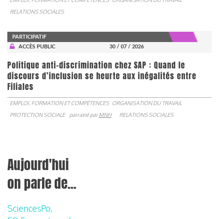
RELATIONS SOCIALES
PARTICIPATIF
ACCÈS PUBLIC
30 / 07 / 2026
Politique anti-discrimination chez SAP : Quand le
discours d’inclusion se heurte aux inégalités entre
Filiales
EMPLOI, FORMATION ET COMPÉTENCES
ORGANISATION DU TRAVAIL
PROTECTION SOCIALE
parrainé par
MNH
RELATIONS SOCIALES
Aujourd'hui
on parle de...
SciencesPo,