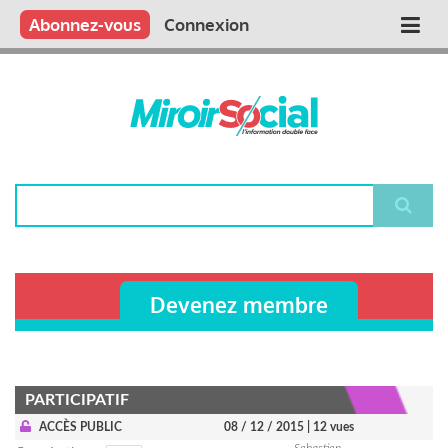
Aller
Qui sommes nous ?
Vous publiez
Nous publions
Contactez-nous
Abonnez-vous
Connexion
Main
au
contenu
navigation
principal
Rechercher
Devenez membre
PARTICIPATIF
ACCÈS PUBLIC
08 / 12 / 2015
| 12 vues
Sebastien