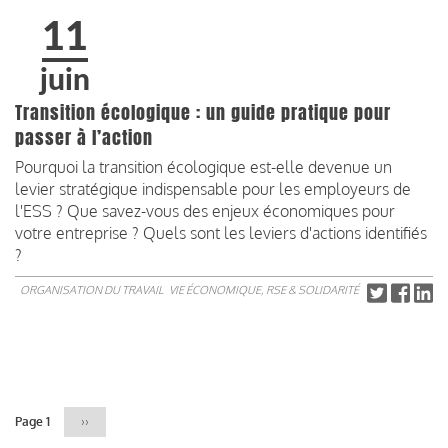
11
juin
Transition écologique : un guide pratique pour
passer à l’action
Pourquoi la transition écologique est-elle devenue un
levier stratégique indispensable pour les employeurs de
l'ESS ? Que savez-vous des enjeux économiques pour
votre entreprise ? Quels sont les leviers d'actions identifiés
?
ORGANISATION DU TRAVAIL
VIE ÉCONOMIQUE, RSE & SOLIDARITÉ
Pagination
Page 1
Page
››
suivante