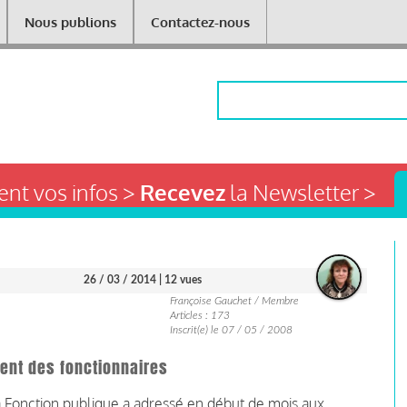
Nous publions
Contactez-nous
Rechercher
nt vos infos >
Recevez
la Newsletter >
26 / 03 / 2014
| 12 vues
Françoise Gauchet / Membre
Articles : 173
Inscrit(e) le 07 / 05 / 2008
ment des fonctionnaires
 la Fonction publique a adressé en début de mois aux