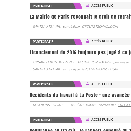
ACCÈS PUBLIC
PARTICIPATIF
La Mairie de Paris reconnait le droit de retra
SANTÉ AU TRAVAIL
parrainé par
GROUPE TECHNOLOGIA
ACCÈS PUBLIC
PARTICIPATIF
Licenciement de 2016 toujours pas jugé à ce 
ORGANISATION DU TRAVAIL
PROTECTION SOCIALE
parrainé par
SANTÉ AU TRAVAIL
parrainé par
GROUPE TECHNOLOGIA
ACCÈS PUBLIC
PARTICIPATIF
Accidents du travail à La Poste : une avancé
RELATIONS SOCIALES
SANTÉ AU TRAVAIL
parrainé par
GROUPE
ACCÈS PUBLIC
PARTICIPATIF
Souffrance au travail : le rapport censuré du 