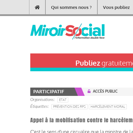
Aller
Qui sommes nous ?
Vous publiez
Main
au
contenu
navigation
principal
Publiez
gratuiteme
PARTICIPATIF
ACCÈS PUBLIC
Organisations
ETAT
Étiquettes
PRÉVENTION DES RPS
HARCÈLEMENT MORAL
Appel à la mobilisation contre le harcèle
C'est le sens d'une circualire que la ministre de