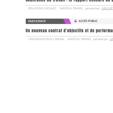
RELATIONS SOCIALES
SANTÉ AU TRAVAIL
parrainé par
GROUPE
ACCÈS PUBLIC
PARTICIPATIF
Un nouveau contrat d’objectifs et de performa
ORGANISATION DU TRAVAIL
SANTÉ AU TRAVAIL
parrainé par
GR