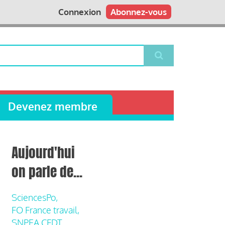
Connexion
Abonnez-vous
Devenez membre
Aujourd'hui
on parle de...
SciencesPo,
FO France travail,
SNPEA CFDT