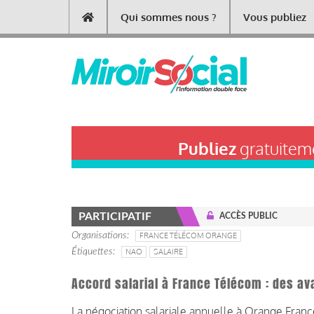
Aller
Qui sommes nous ?
Vous publiez
Main
au
contenu
navigation
principal
Publiez
gratuiteme
PARTICIPATIF
ACCÈS PUBLIC
Organisations
FRANCE TÉLÉCOM ORANGE
Étiquettes
NAO
SALAIRE
Accord salarial à France Télécom : des av
La négociation salariale annuelle à Orange Fran