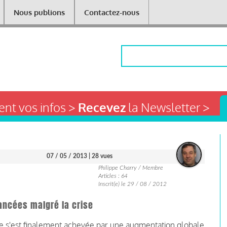
Nous publions
Contactez-nous
Rechercher
nt vos infos >
Recevez
la Newsletter >
07 / 05 / 2013
| 28 vues
Philippe Charry / Membre
Articles : 64
Inscrit(e) le 29 / 08 / 2012
ancées malgré la crise
ce s'est finalement achevée par une augmentation globale