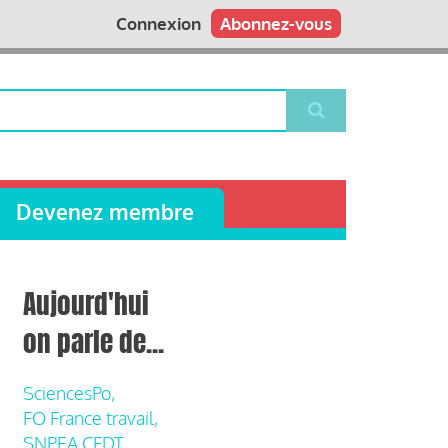
Connexion
Abonnez-vous
Devenez membre
Aujourd'hui
on parle de...
SciencesPo,
FO France travail,
SNPEA CFDT