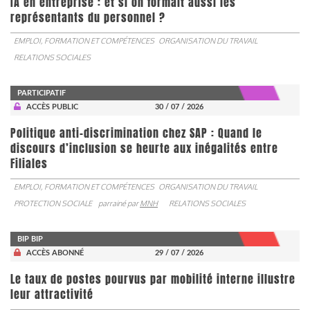
IA en entreprise : et si on formait aussi les
représentants du personnel ?
EMPLOI, FORMATION ET COMPÉTENCES
ORGANISATION DU TRAVAIL
RELATIONS SOCIALES
PARTICIPATIF
ACCÈS PUBLIC
30 / 07 / 2026
Politique anti-discrimination chez SAP : Quand le
discours d’inclusion se heurte aux inégalités entre
Filiales
EMPLOI, FORMATION ET COMPÉTENCES
ORGANISATION DU TRAVAIL
PROTECTION SOCIALE
parrainé par
MNH
RELATIONS SOCIALES
BIP BIP
ACCÈS ABONNÉ
29 / 07 / 2026
Le taux de postes pourvus par mobilité interne illustre
leur attractivité