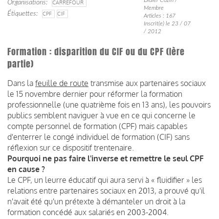
Organisations
CARREFOUR
Membre
Étiquettes
CPF
CIF
Articles : 167
Inscrit(e) le 23 / 07
/ 2012
Formation : disparition du CIF ou du CPF (Ière
partie)
Dans la
feuille de route
transmise aux partenaires sociaux
le 15 novembre dernier pour réformer la formation
professionnelle (une quatrième fois en 13 ans), les pouvoirs
publics semblent naviguer à vue en ce qui concerne le
compte personnel de formation (CPF) mais capables
d'enterrer le congé individuel de formation (CIF) sans
réflexion sur ce dispositif trentenaire.
Pourquoi ne pas faire l'inverse et remettre le seul CPF
en cause ?
Le CPF, un leurre éducatif qui aura servi à « fluidifier » les
relations entre partenaires sociaux en 2013, a prouvé qu'il
n'avait été qu'un prétexte à démanteler un droit à la
formation concédé aux salariés en 2003-2004.