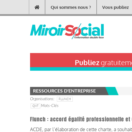
Aller
Qui sommes nous ?
Vous publiez
Main
au
contenu
navigation
principal
Publiez
gratuiteme
RESSOURCES D'ENTREPRISE
Organisations
FLUNCH
QVT
Mots-Clés
Flunch : accord égalité professionnelle et
ACDE, par l’élaboration de cette charte, a souhai