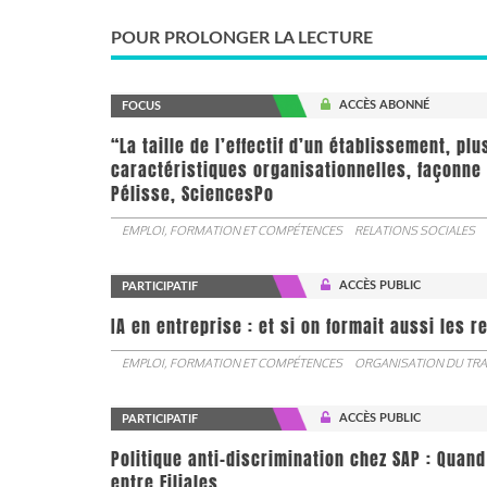
POUR PROLONGER LA LECTURE
ACCÈS ABONNÉ
FOCUS
“La taille de l’effectif d’un établissement, pl
caractéristiques organisationnelles, façonne 
Pélisse, SciencesPo
EMPLOI, FORMATION ET COMPÉTENCES
RELATIONS SOCIALES
ACCÈS PUBLIC
PARTICIPATIF
IA en entreprise : et si on formait aussi les 
EMPLOI, FORMATION ET COMPÉTENCES
ORGANISATION DU TRA
ACCÈS PUBLIC
PARTICIPATIF
Politique anti-discrimination chez SAP : Quand
entre Filiales