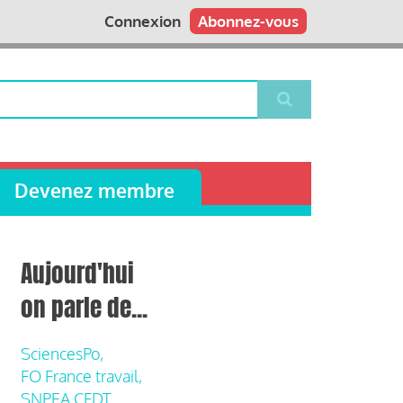
Connexion
Abonnez-vous
Devenez membre
Aujourd'hui
on parle de...
SciencesPo,
FO France travail,
SNPEA CFDT