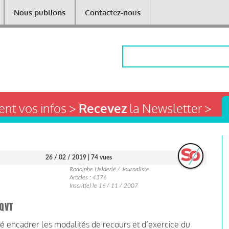
Nous publions
Contactez-nous
Rechercher
nt vos infos >
Recevez
la Newsletter >
26 / 02 / 2019
| 74 vues
Rodolphe Helderlé / Journaliste
Articles : 4376
Inscrit(e) le 16 / 11 / 2007
 QVT
té encadrer les modalités de recours et d’exercice du