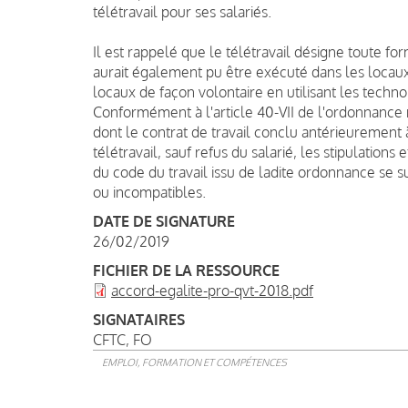
télétravail pour ses salariés.
Il est rappelé que le télétravail désigne toute for
aurait également pu être exécuté dans les locaux
locaux de façon volontaire en utilisant les techn
Conformément à l'article 40-VII de l'ordonnance 
dont le contrat de travail conclu antérieurement 
télétravail, sauf refus du salarié, les stipulations 
du code du travail issu de ladite ordonnance se sub
ou incompatibles.
DATE DE SIGNATURE
26/02/2019
FICHIER DE LA RESSOURCE
accord-egalite-pro-qvt-2018.pdf
SIGNATAIRES
CFTC
FO
EMPLOI, FORMATION ET COMPÉTENCES