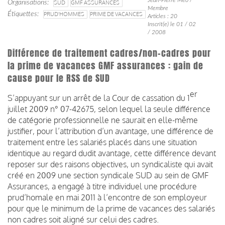
Organisations
SUD
GMF ASSURANCES
Membre
Étiquettes
PRUD'HOMMES
PRIME DE VACANCES
Articles : 20
Inscrit(e) le 01 / 02
/ 2008
Différence de traitement cadres/non-cadres pour
la prime de vacances GMF assurances : gain de
cause pour le RSS de SUD
er
S’appuyant sur un arrêt de la Cour de cassation du 1
juillet 2009 n° 07-42675, selon lequel la seule différence
de catégorie professionnelle ne saurait en elle-même
justifier, pour l’attribution d’un avantage, une différence de
traitement entre les salariés placés dans une situation
identique au regard dudit avantage, cette différence devant
reposer sur des raisons objectives, un syndicaliste qui avait
créé en 2009 une section syndicale SUD au sein de GMF
Assurances, a engagé à titre individuel une procédure
prud’homale en mai 2011 à l’encontre de son employeur
pour que le minimum de la prime de vacances des salariés
non cadres soit aligné sur celui des cadres.