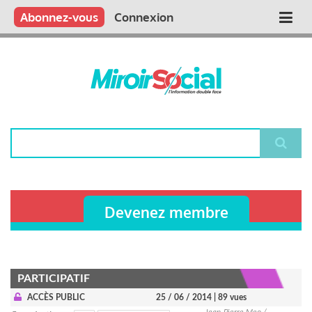
Aller
Qui sommes nous ?
Vous publiez
Nous publions
Contactez-nous
Abonnez-vous
Connexion
Main
au
contenu
navigation
principal
Rechercher
Devenez membre
PARTICIPATIF
ACCÈS PUBLIC
25 / 06 / 2014
| 89 vues
Jean-Pierre Meo /