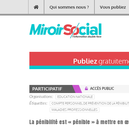
Aller
Qui sommes nous ?
Vous publiez
Main
au
contenu
navigation
principal
Publiez
gratuiteme
PARTICIPATIF
ACCÈS PUBLIC
Organisations
EDUCATION NATIONALE
Étiquettes
COMPTE PERSONNEL DE PRÉVENTION DE LA PÉNIBILI
MALADIES PROFESSIONNELLES
La pénibilité est « pénible » à mettre en 