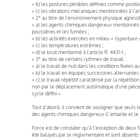
« b) les postures pénibles définies comme position
« c) les vibrations mécaniques mentionnées à l'arti
« 2° au titre de l'environnement physique agressif
« a) les agents chimiques dangereux mentionnés au
poussières et les fumées ;
« b) les activités exercées en milieu «
hyperbare
»
« c) les températures extrêmes ;
« d) le bruit mentionné à l'article R. 4431-1 ;
« 3° au titre de certains rythmes de travail :
« a) le travail de nuit dans les conditions fixées au
« b) le travail en équipes successives alternantes 
« c) le travail répétitif caractérisé par la répét
non par le déplacement automatique d'une pièce 
cycle défini ».
Tout d’abord, il convient de souligner que seuls l
des agents chimiques dangereux (l’amiante et le
Force est de constater qu’à l’exception de deux fa
été balayés par le règlementaire et sont absents de 