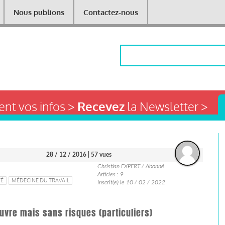
Nous publions
Contactez-nous
Rechercher
nt vos infos >
Recevez
la Newsletter >
28 / 12 / 2016
| 57 vues
Christian EXPERT / Abonné
Articles : 9
TÉ
MÉDECINE DU TRAVAIL
Inscrit(e) le 10 / 02 / 2022
œuvre mais sans risques (particuliers)