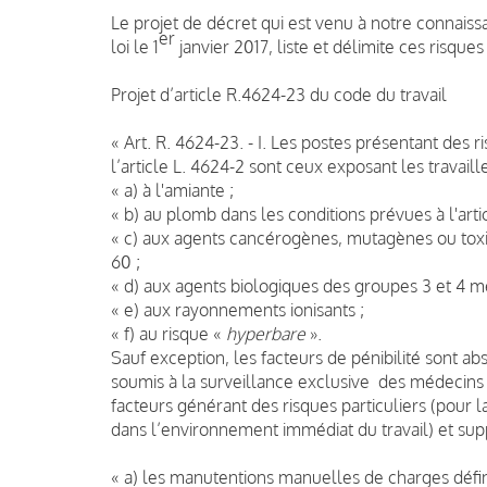
Le projet de décret qui est venu à notre connaiss
er
loi le 1
janvier 2017, liste et délimite ces risques
Projet d’article R.4624-23 du code du travail
« Art. R. 4624-23. - I. Les postes présentant des 
l’article L. 4624-2 sont ceux exposant les travaille
« a) à l'amiante ;
« b) au plomb dans les conditions prévues à l'artic
« c) aux agents cancérogènes, mutagènes ou toxiq
60 ;
« d) aux agents biologiques des groupes 3 et 4 men
« e) aux rayonnements ionisants ;
« f) au risque «
hyperbare
».
Sauf exception, les facteurs de pénibilité sont abse
soumis à la surveillance exclusive des médecins d
facteurs générant des risques particuliers (pour la
dans l’environnement immédiat du travail) et sup
« a) les manutentions manuelles de charges définie