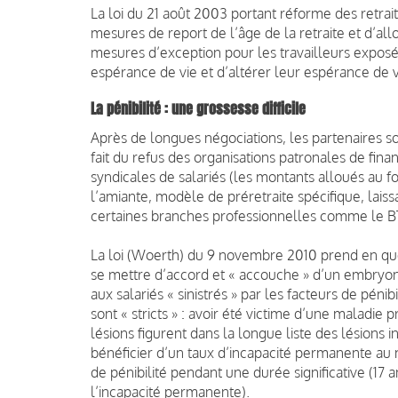
La loi du 21 août 2003 portant réforme des retrait
mesures de report de l’âge de la retraite et d’al
mesures d’exception pour les travailleurs exposé
espérance de vie et d’altérer leur espérance de v
La pénibilité : une grossesse difficile
Après de longues négociations, les partenaires s
fait du refus des organisations patronales de fina
syndicales de salariés (les montants alloués au fo
l’amiante, modèle de préretraite spécifique, laiss
certaines branches professionnelles comme le B
La loi (Woerth) du 9 novembre 2010 prend en quel
se mettre d’accord et « accouche » d’un embryon 
aux salariés « sinistrés » par les facteurs de péni
sont « stricts » : avoir été victime d’une maladie 
lésions figurent dans la longue liste des lésions 
bénéficier d’un taux d’incapacité permanente au 
de pénibilité pendant une durée significative (17 a
l’incapacité permanente).