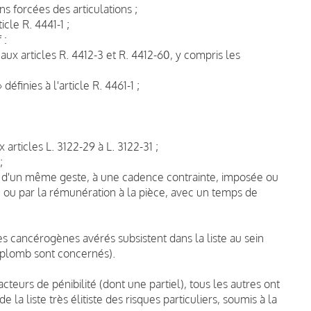
s forcées des articulations ;
cle R. 4441-1 ;
 :
x articles R. 4412-3 et R. 4412-60, y compris les
 définies à l'article R. 4461-1 ;
x articles L. 3122-29 à L. 3122-31 ;
;
ition d'un même geste, à une cadence contrainte, imposée ou
ou par la rémunération à la pièce, avec un temps de
es cancérogènes avérés subsistent dans la liste au sein
 plomb sont concernés).
cteurs de pénibilité (dont une partiel), tous les autres ont
la liste très élitiste des risques particuliers, soumis à la