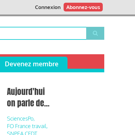
Connexion
Abonnez-vous
Devenez membre
Aujourd'hui
on parle de...
SciencesPo,
FO France travail,
SNPEA CFDT