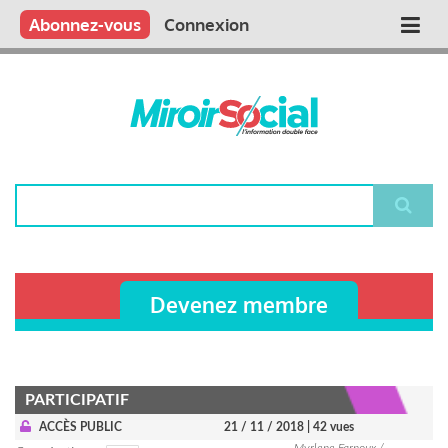
Aller
Qui sommes nous ?
Vous publiez
Nous publions
Contactez-nous
Abonnez-vous
Connexion
Main
au
contenu
navigation
principal
Rechercher
Devenez membre
PARTICIPATIF
ACCÈS PUBLIC
21 / 11 / 2018
| 42 vues
Myrlene Farnoux /