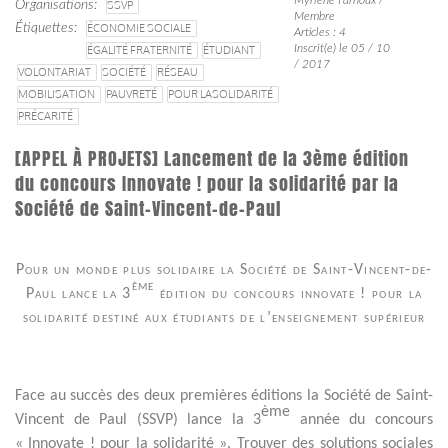
Organisations
SSVP
Membre
Étiquettes
ÉCONOMIE SOCIALE
Articles : 4
Inscrit(e) le 05 / 10
ÉGALITÉ FRATERNITÉ
ÉTUDIANT
/ 2017
VOLONTARIAT
SOCIÉTÉ
RÉSEAU
MOBILISATION
PAUVRETÉ
POUR LASOLIDARITÉ
PRÉCARITÉ
[APPEL À PROJETS] Lancement de la 3ème édition
du concours Innovate ! pour la solidarité par la
Société de Saint-Vincent-de-Paul
Pour un monde plus solidaire la Société de Saint-Vincent-de-
ème
Paul lance la 3
édition du concours innovate ! pour la
solidarité destiné aux étudiants de l’enseignement supérieur
Face au succès des deux premières éditions la Société de Saint-
ème
Vincent de Paul (SSVP) lance la 3
année du concours
« Innovate ! pour la solidarité ». Trouver des solutions sociales