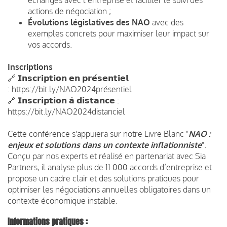
actions de négociation ;
Évolutions législatives des NAO
avec des
exemples concrets pour maximiser leur impact sur
vos accords.
Inscriptions
🔗 𝗜𝗻𝘀𝗰𝗿𝗶𝗽𝘁𝗶𝗼𝗻 𝗲𝗻 𝗽𝗿𝗲́𝘀𝗲𝗻𝘁𝗶𝗲𝗹
: https://bit.ly/NAO2024présentiel
🔗 𝗜𝗻𝘀𝗰𝗿𝗶𝗽𝘁𝗶𝗼𝗻 𝗮̀ 𝗱𝗶𝘀𝘁𝗮𝗻𝗰𝗲 :
https://bit.ly/NAO2024distanciel
Cette conférence s'appuiera sur notre Livre Blanc "
NAO :
enjeux et solutions dans un contexte inflationniste
".
Conçu par nos experts et réalisé en partenariat avec Sia
Partners, il analyse plus de 11 000 accords d’entreprise et
propose un cadre clair et des solutions pratiques pour
optimiser les négociations annuelles obligatoires dans un
contexte économique instable.
Informations pratiques :