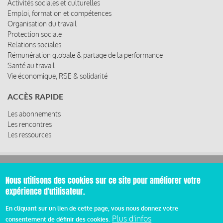
Activités sociales et culturelles
Emploi, formation et compétences
Organisation du travail
Protection sociale
Relations sociales
Rémunération globale & partage de la performance
Santé au travail
Vie économique, RSE & solidarité
ACCÈS RAPIDE
Les abonnements
Les rencontres
Les ressources
© 2019 Miroir Social - Réalisé par
Cafffeine
Nous utilisons des cookies sur ce site pour améliorer votre
expérience d'utilisateur.
Mentions légales et condition générale d’utilisation et
Pied
d’abonnement
En cliquant sur un lien de cette page, vous nous donnez votre
Plus d'infos
consentement de définir des cookies.