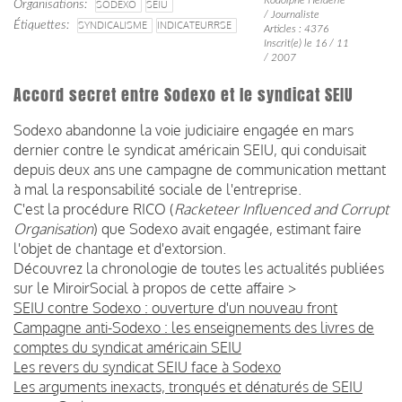
Organisations
SODEXO
SEIU
/ Journaliste
Étiquettes
SYNDICALISME
INDICATEURRSE
Articles : 4376
Inscrit(e) le 16 / 11
/ 2007
Accord secret entre Sodexo et le syndicat SEIU
Sodexo abandonne la voie judiciaire engagée en mars
dernier contre le syndicat américain SEIU, qui conduisait
depuis deux ans une campagne de communication mettant
à mal la responsabilité sociale de l'entreprise.
C'est la procédure RICO (
Racketeer Influenced and Corrupt
Organisation
) que Sodexo avait engagée, estimant faire
l'objet de chantage et d'extorsion.
Découvrez la chronologie de toutes les actualités publiées
sur le MiroirSocial à propos de cette affaire >
SEIU contre Sodexo : ouverture d'un nouveau front
Campagne anti-Sodexo : les enseignements des livres de
comptes du syndicat américain SEIU
Les revers du syndicat SEIU face à Sodexo
Les arguments inexacts, tronqués et dénaturés de SEIU