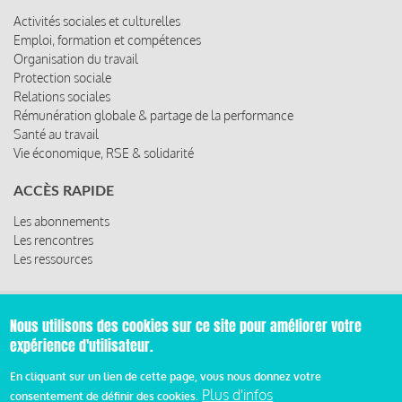
Activités sociales et culturelles
Emploi, formation et compétences
Organisation du travail
Protection sociale
Relations sociales
Rémunération globale & partage de la performance
Santé au travail
Vie économique, RSE & solidarité
ACCÈS RAPIDE
Les abonnements
Les rencontres
Les ressources
Nous utilisons des cookies sur ce site pour améliorer votre
© 2019 Miroir Social - Réalisé par
Cafffeine
expérience d'utilisateur.
Mentions légales et condition générale d’utilisation et
En cliquant sur un lien de cette page, vous nous donnez votre
Pied
d’abonnement
Plus d'infos
consentement de définir des cookies.