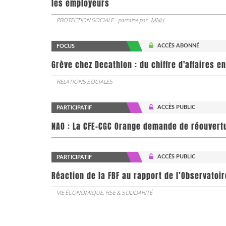
les employeurs
PROTECTION SOCIALE
parrainé par
MNH
ACCÈS ABONNÉ
FOCUS
Grève chez Decathlon : du chiffre d'affaires e
RELATIONS SOCIALES
ACCÈS PUBLIC
PARTICIPATIF
NAO : La CFE-CGC Orange demande de réouvert
ACCÈS PUBLIC
PARTICIPATIF
​​​​​​​Réaction de la FBF au rapport de l’Observa
VIE ÉCONOMIQUE, RSE & SOLIDARITÉ