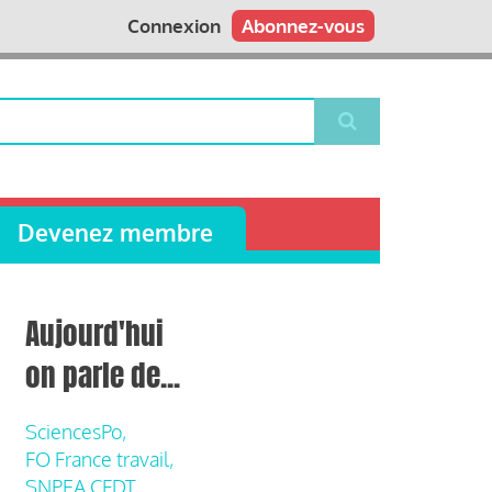
Connexion
Abonnez-vous
Devenez membre
Aujourd'hui
on parle de...
SciencesPo,
FO France travail,
SNPEA CFDT