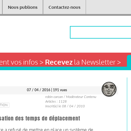
Nous publions
Contactez-nous
Rechercher
nt vos infos >
Recevez
la Newsletter >
07 / 04 / 2016
| 191 vues
robin carcan / Modérateur Contenu
Articles : 1128
TION
Inscrit(e) le 08 / 04 / 2010
sation des temps de déplacement
ure a refusé de mettre en place un système de