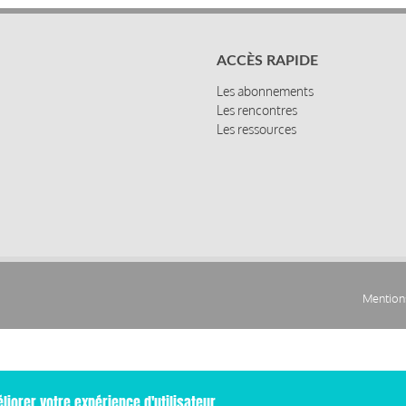
ACCÈS RAPIDE
Les abonnements
Les rencontres
Les ressources
Mentions
Pied
de
page
liorer votre expérience d'utilisateur.