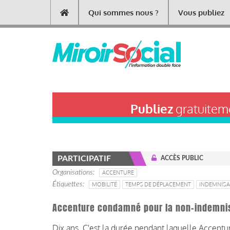
Aller
Qui sommes nous ?
Vous publiez
Main
au
contenu
navigation
principal
Publiez
gratuiteme
PARTICIPATIF
ACCÈS PUBLIC
Organisations
ACCENTURE
Étiquettes
MOBILITÉ
TEMPS DE DÉPLACEMENT
INDEMNISA
Accenture condamné pour la non-indemni
Dix ans. C'est la durée pendant laquelle Accent