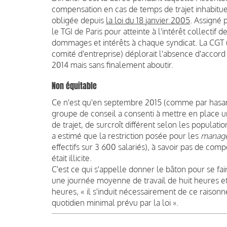
compensation en cas de temps de trajet inhabitue
obligée depuis
la loi du 18 janvier 2005
. Assigné 
le TGI de Paris pour atteinte à l'intérêt collectif
dommages et intérêts à chaque syndicat. La CGT (
comité d'entreprise) déplorait l'absence d'accord
2014 mais sans finalement aboutir.
Non équitable
Ce n'est qu'en septembre 2015 (comme par hasard 
groupe de conseil a consenti à mettre en place 
de trajet, de surcroît différent selon les populati
a estimé que la restriction posée pour les
manag
effectifs sur 3 600 salariés), à savoir pas de com
était illicite.
C'est ce qui s'appelle donner le bâton pour se fa
une journée moyenne de travail de huit heures et
heures, « il s'induit nécessairement de ce raison
quotidien minimal prévu par la loi ».