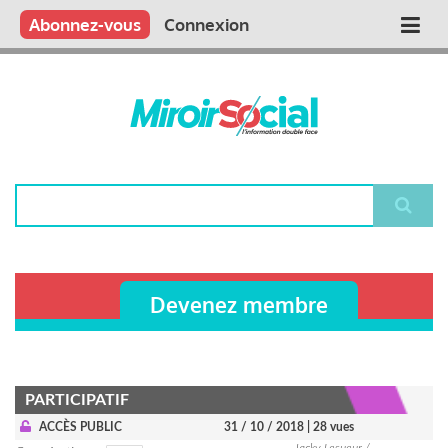
Aller
Qui sommes nous ?
Vous publiez
Nous publions
Contactez-nous
Abonnez-vous
Connexion
Main
au
contenu
navigation
principal
Rechercher
Devenez membre
PARTICIPATIF
ACCÈS PUBLIC
31 / 10 / 2018
| 28 vues
Jacky Lesueur /