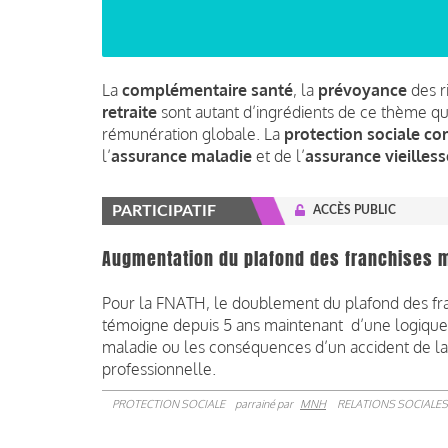
La
complémentaire santé
, la
prévoyance
des r
retraite
sont autant d’ingrédients de ce thème qui
rémunération globale. La
protection sociale c
l’
assurance maladie
et de l’
assurance vieilless
PARTICIPATIF
ACCÈS PUBLIC
Augmentation du plafond des franchises méd
Pour la FNATH, le doublement du plafond des fra
témoigne depuis 5 ans maintenant d’une logique l
maladie ou les conséquences d’un accident de la v
professionnelle.
PROTECTION SOCIALE
parrainé par
MNH
RELATIONS SOCIALES