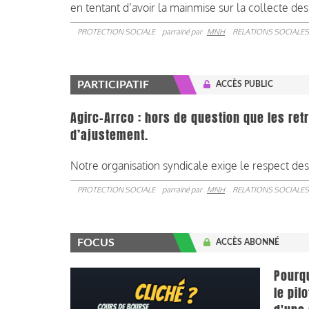
en tentant d’avoir la mainmise sur la collecte des 
PROTECTION SOCIALE
parrainé par
MNH
RELATIONS SOCIALES
PARTICIPATIF
ACCÈS PUBLIC
Agirc-Arrco : hors de question que les retr
d’ajustement.
Notre organisation syndicale exige le respect de
PROTECTION SOCIALE
parrainé par
MNH
RELATIONS SOCIALES
FOCUS
ACCÈS ABONNÉ
Pourqu
le pil