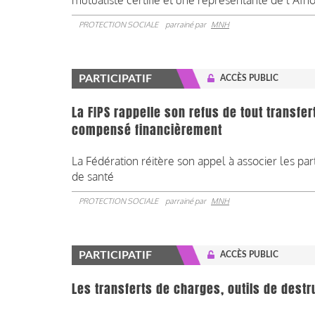
mutualiste certifié et une représentante de l’Afn
PROTECTION SOCIALE
parrainé par
MNH
PARTICIPATIF
ACCÈS PUBLIC
La FIPS rappelle son refus de tout transfe
compensé financièrement
La Fédération réitère son appel à associer les pa
de santé
PROTECTION SOCIALE
parrainé par
MNH
PARTICIPATIF
ACCÈS PUBLIC
Les transferts de charges, outils de destr