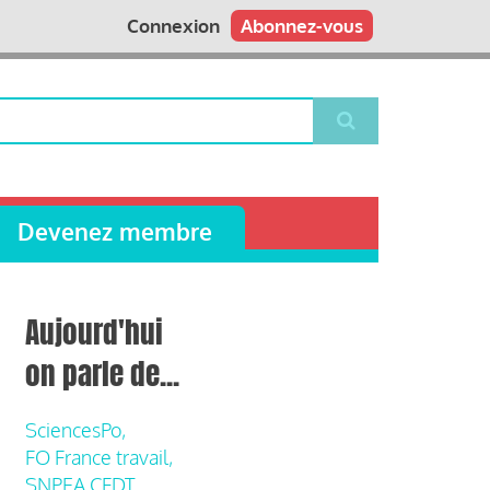
Connexion
Abonnez-vous
Devenez membre
Aujourd'hui
on parle de...
SciencesPo,
FO France travail,
SNPEA CFDT