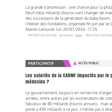
La grande transmission : une chance pour la phila
Neuf mille milliards d'euros vont changer de mai
des successions de la génération du baby-boom. C
l'Atelier des Fondations, organisée fin juin par l
Marion Lelouvier
lun 20/07/2026 - 17:35
PROTECTION SOCIALE
parrainé par
MNH
RELATIONS SOCIALE
PARTICIPATIF
ACCÈS PUBLIC
Les salariés de la CARMF impactés par le 
médecins ?
Le gouvernement, toujours en recherche d’argent 
années, entre autres par les exonérations de cotis
fabuleux de 80 milliards d’euros annuels, mais au
porté à 450 milliards à ce jour, n’hésite pas à at