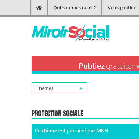
Aller
Qui sommes nous ?
Vous publiez
Main
au
contenu
navigation
principal
Publiez
gratuiteme
Thèmes
PROTECTION SOCIALE
Ce thème est parrainé par
MNH