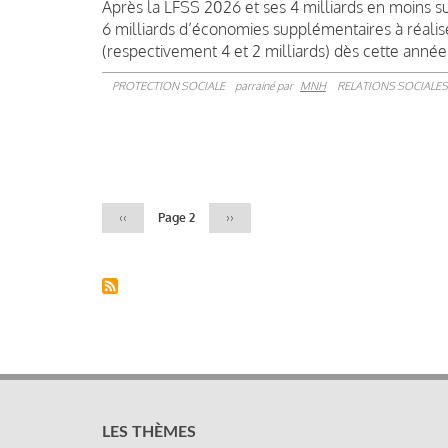
Après la LFSS 2026 et ses 4 milliards en moins 
6 milliards d’économies supplémentaires à réalise
(respectivement 4 et 2 milliards) dès cette année
PROTECTION SOCIALE
parrainé par
MNH
RELATIONS SOCIALES
Pagination
Page
‹‹
Page 2
Page
››
précédente
suivante
LES THÈMES