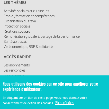
LES THÈMES
Activités sociales et culturelles
Emploi, formation et compétences
Organisation du travail
Protection sociale
Relations sociales
Rémunération globale & partage de la performance
Santé au travail
Vie économique, RSE & solidarité
ACCÈS RAPIDE
Les abonnements
Les rencontres
Les ressources
Nous utilisons des cookies sur ce site pour améliorer votre
expérience d'utilisateur.
© 2019 Miroir Social - Réalisé par
Cafffeine
En cliquant sur un lien de cette page, vous nous donnez votre
Plus d'infos
consentement de définir des cookies.
Mentions légales et condition générale d’utilisation et