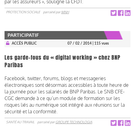
par les assureurs », souligne la CFDT.
PROTECTION SOCIALE
parrainé par
MNH
PARTICIPATIF
ACCÈS PUBLIC
07 / 02 / 2014
| 115 vues
Les garde-fous du « digital working » chez BNP
Paribas
Facebook, twitter, forums, blogs et messageries
électroniques sont désormais accessibles à toute heure de
la journée pour les salariés de BNP Paribas. Le SNB CFE-
CGC demande à ce qu’un module de formation sur les
risques liés au numérique soit intégré aux réunions sur la
sécurité et la conformité.
SANTÉ AU TRAVAIL
parrainé par
GROUPE TECHNOLOGIA