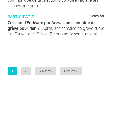
salariés que des dé...
23/09/2013
PARTICIPATIF
Cession d'Euriware par Areva : une semaine de
grève pour rien ?
: Après une semaine de grève sur le
site Euriware de Savoie Technolac, la seule maigre...
Pagination
Page
1
Page
2
Page
Suivante ›
Dernière
Dernière »
courante
suivante
page