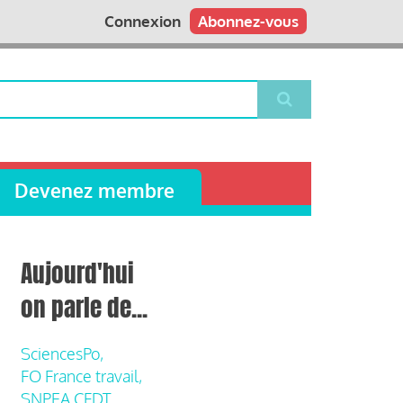
Connexion
Abonnez-vous
Devenez membre
Aujourd'hui
on parle de...
SciencesPo,
FO France travail,
SNPEA CFDT