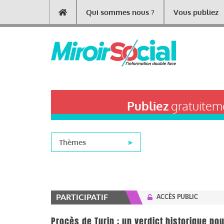
Aller
Qui sommes nous ?
Vous publiez
Main
au
contenu
navigation
principal
Publiez
gratuiteme
Thèmes
PARTICIPATIF
ACCÈS PUBLIC
Procès de Turin : un verdict historique po