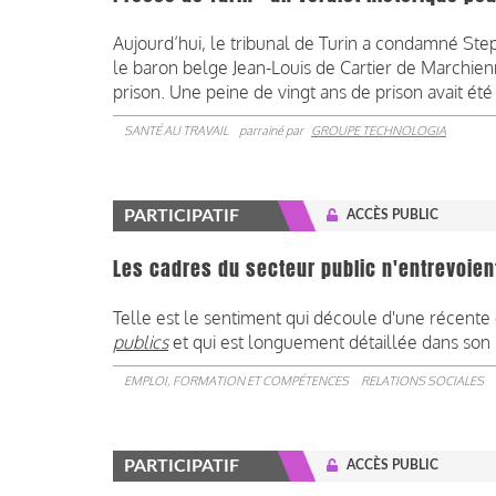
Aujourd’hui, le tribunal de Turin a condamné Ste
le baron belge Jean-Louis de Cartier de Marchienne
prison. Une peine de vingt ans de prison avait été
SANTÉ AU TRAVAIL
parrainé par
GROUPE TECHNOLOGIA
PARTICIPATIF
ACCÈS PUBLIC
Les cadres du secteur public n'entrevoien
Telle est le sentiment qui découle d'une récent
publics
et qui est longuement détaillée dans so
EMPLOI, FORMATION ET COMPÉTENCES
RELATIONS SOCIALES
PARTICIPATIF
ACCÈS PUBLIC