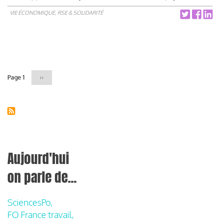
VIE ÉCONOMIQUE, RSE & SOLIDARITÉ
Pagination
Page 1
Page
››
suivante
Aujourd'hui
on parle de...
SciencesPo,
FO France travail,