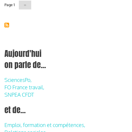
Page 1
Page
››
suivante
Aujourd'hui
on parle de...
SciencesPo,
FO France travail,
SNPEA CFDT
et de...
Emploi, formation et compétences,