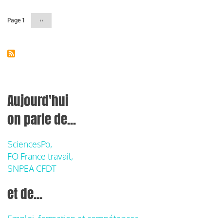
Page 1
Page
››
suivante
Aujourd'hui
on parle de...
SciencesPo,
FO France travail,
SNPEA CFDT
et de...