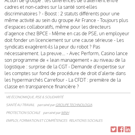
Action de groupe : les différences de traitement entre
cadres et non-cadres sur la santé sont-elles
discriminatoires ? - Boost : 2 statuts différents pour une
même activité au sein du groupe Air France - Toujours plus
d’espaces collaboratifs, même pour les directeurs
d’agence chez BPCE - Même en cas de PSE, un employeur
doit fonder un licenciement sur une cause sérieuse - Les
syndicats exagèrent-ils la peur du robot ? Pas
nécessairement. La preuve… - Avec Perform, Casino lance
son programme de « lean management » au niveau de la
logistique : surprise de la CGT - Demande d’expertise sur
les comptes sur fond de procédure de droit d’alerte dans
les hypermarchés Carrefour - La CFDT : première de la
classe en transparence financière ?
VIE ÉCONOMIQUE, RSE & SOLIDARITÉ
SANTÉ AU TRAVAIL
parrainé par
GROUPE TECHNOLOGIA
PROTECTION SOCIALE
parrainé par
MNH
EMPLOI, FORMATION ET COMPÉTENCES
RELATIONS SOCIALES