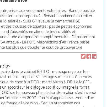
la semaine #160
s entreprises aux versements volontaires - Banque postale
ntrer leur « passeport » ? - Renault condamné à créditer
e 16 salariés - SUD GFI évalue la démarche RSE
 et des trousses de toilettes : pas de petites économies
quand l’absentéisme alimente les incivilités et
ut une étude d’ergonomie complémentaire - Dépassement
NSA attaque - Le FCPE Majoractions d’Air France passe
anté fait plus que doubler le coût de la couverture
ne #109
ersaire dans le cabinet RH JLO : message reçu par les
ravail inter-entreprises s’interroge sur les conséquences
que de choc à la FIECI : merci Altran !- DRH à la CFE-
un accord sur le dialogue social qui intègre le forfait
E-CGC sur le nouveau plan de transformation s’est inversé
-performance en 2007 : l’arrêt d’appel cassé - Vente d’un
de fraude à la cession - Segula Automotive doit