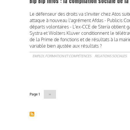
Bip Bip Infos : la compilation sociale de 
Le défenseur des droits va s'inviter chez Atos su
attaque à nouveau l'agrément Afdas - Publicis Con
départs volontaires - L'ex-CCE de Steria obtient 
Systra et Wolters Kluver conditionnent le télétrav
de la Prime de fonctions et de résultats à la mairi
variable bien ajustée aux résultats ?
EMPLOI, FORMATION ET COMPÉTENCES
RELATIONS SOCIALES
Pagination
Page 1
Page
››
suivante