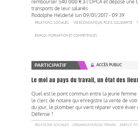
rembourser 540 000 € à l’OPCA et dépose une QPC
transports de leur salariés
Rodolphe Helderlé
lun 09/01/2017 - 09:39
RELATIONS SOCIALES
VIE ÉCONOMIQUE, RSE & SOLIDARITÉ
EMPLOI, FORMATION ET COMPÉTENCES
PARTICIPATIF
ACCÈS PUBLIC
Le moi au pays du travail, un état des lieu
Quel est le point commun entre la jeune femme qu
le clerc de notaire qui enregistre la vente de vo
du jour, le plombier qui vient réparer votre évier
Défense ?
RELATIONS SOCIALES
ORGANISATION DU TRAVAIL
EMPLOI, F