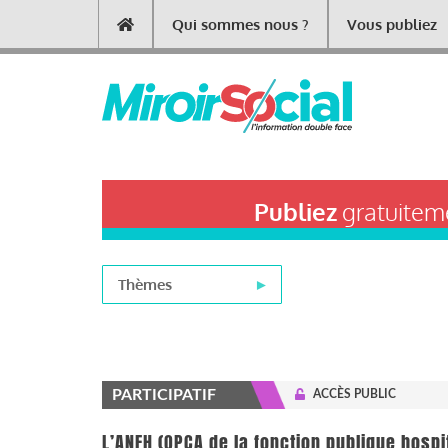
Aller
Qui sommes nous ?
Vous publiez
Main
au
contenu
navigation
principal
Publiez
gratuiteme
Thèmes
PARTICIPATIF
ACCÈS PUBLIC
L’ANFH (OPCA de la fonction publique hospi