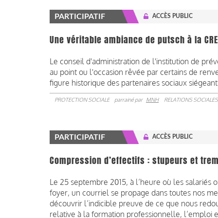
PARTICIPATIF
ACCÈS PUBLIC
Une véritable ambiance de putsch à la CR
Le conseil d'administration de l'institution de pr
au point ou l'occasion rêvée par certains de renv
figure historique des partenaires sociaux siégean
PROTECTION SOCIALE
parrainé par
MNH
RELATIONS SOCIALES
PARTICIPATIF
ACCÈS PUBLIC
Compression d’effectifs : stupeurs et tre
Le 25 septembre 2015, à l’heure où les salariés 
foyer, un courriel se propage dans toutes nos mess
découvrir l’indicible preuve de ce que nous redo
relative à la formation professionnelle, l’emploi e