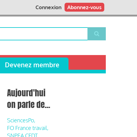
Connexion
Abonnez-vous
Devenez membre
Aujourd'hui
on parle de...
SciencesPo,
FO France travail,
SNPEA CFDT