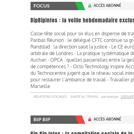
FOCUS
ACCÈS ABONNÉ
BipBipInfos : la veille hebdomadaire exclu
Casse-tête social pour six élus en dispense de t
Paribas Réunion : le délégué CFTC continue sa gr
Randstad : la direction saisit la justice - Le CE e
arbitrale de Londres - La pratique systématique 
Auchan - OPCA : quelles passerelles entre la gest
de compétences ? - Octo Technology inspire Accen
du Technocentre jugent que le réseau social inte
pour restaurer l’ambiance de travail - Travailler p
Marseille
RELATIONS SOCIALES
SANTÉ AU TRAVAIL
parrainé par
GROUPE
BIP BIP
ACCÈS ABONNÉ