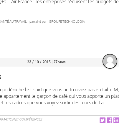
 - Air France : les entreprises réduisent les budgets de
SANTÉ AU TRAVAIL
parrainé par
GROUPE TECHNOLOGIA
23 / 10 / 2015
| 27 vues
x
i déniche le t-shirt que vous ne trouviez pas en taille M,
tre appartement,le garçon de café qui vous apporte un plat
 et les cadres que vous voyez sortir des tours de La
ORMATION ET COMPÉTENCES