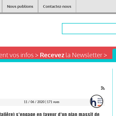
Nous publions
Contactez-nous
Rechercher
nt vos infos >
Recevez
la Newsletter >
11 / 06 / 2020
| 171 vues
talière) s'engage en faveur d'un plan massif de