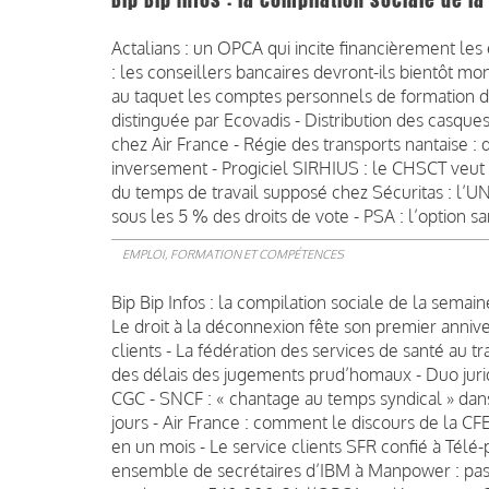
Bip Bip Infos : la compilation sociale de 
Actalians : un OPCA qui incite financièrement le
: les conseillers bancaires devront-ils bientôt mo
au taquet les comptes personnels de formation d
distinguée par Ecovadis - Distribution des casques
chez Air France - Régie des transports nantaise : 
inversement - Progiciel SIRHIUS : le CHSCT ve
du temps de travail supposé chez Sécuritas : l’U
sous les 5 % des droits de vote - PSA : l’option s
EMPLOI, FORMATION ET COMPÉTENCES
Bip Bip Infos : la compilation sociale de la semai
Le droit à la déconnexion fête son premier anniv
clients - La fédération des services de santé au t
des délais des jugements prud’homaux - Duo juridi
CGC - SNCF : « chantage au temps syndical » dans 
jours - Air France : comment le discours de la CF
en un mois - Le service clients SFR confié à Télé
ensemble de secrétaires d’IBM à Manpower : pas 