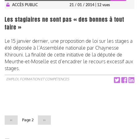
ACCÈS PUBLIC
21 / 01 / 2014
| 12 vues
Les stagiaires ne sont pas « des bonnes à tout
faire »
Le 15 janvier dernier, une proposition de loi sur les stages a
été déposée à l’Assemblée nationale par Chaynesse
Khirouni. La finalité de cette initiative de la députée de
Meurthe-et-Moselle est d’encadrer le recours excessif aux
stages.
EMPLOI, FORMATION ET COMPÉTENCES
Pagination
Page
‹‹
Page 2
Page
››
précédente
suivante