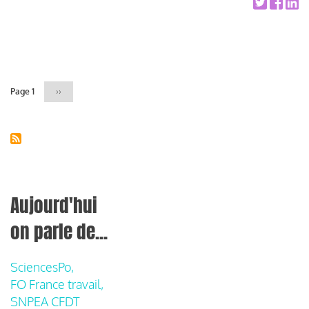
Pagination
Page 1
Page
››
suivante
Aujourd'hui
on parle de...
SciencesPo,
FO France travail,
SNPEA CFDT