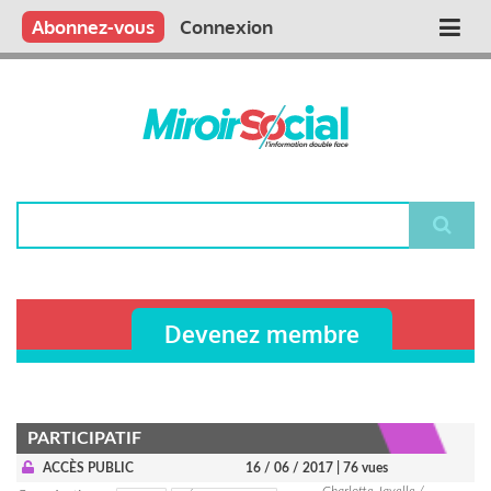
Aller
Qui sommes nous ?
Vous publiez
Nous publions
Contactez-nous
Abonnez-vous
Connexion
Main
au
contenu
navigation
principal
Rechercher
Devenez membre
PARTICIPATIF
ACCÈS PUBLIC
16 / 06 / 2017
| 76 vues
Charlotte Javelle /