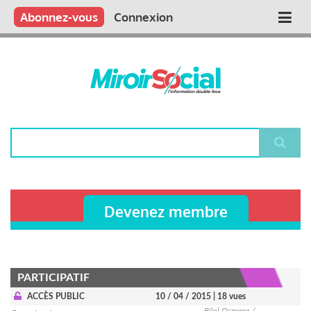
Aller
Qui sommes nous ?
Vous publiez
Nous publions
Contactez-nous
Abonnez-vous
Connexion
Main
au
contenu
navigation
principal
Rechercher
Devenez membre
PARTICIPATIF
ACCÈS PUBLIC
10 / 04 / 2015
| 18 vues
Bilel Osmane /