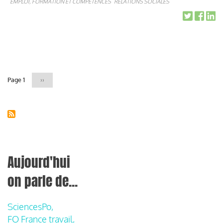
EMPLOI, FORMATION ET COMPÉTENCES
RELATIONS SOCIALES
Pagination
Page 1
Page
››
suivante
Aujourd'hui
on parle de...
SciencesPo,
FO France travail,