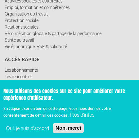
Activités sociales et culturelles
Emploi, formation et compétences
Organisation du travail
Protection sociale
Relations sociales
Rémunération globale & partage de la performance
Santé au travail
Vie économique, RSE & solidarité
ACCÈS RAPIDE
Les abonnements
Les rencontres
Les ressources
Nous utilisons des cookies sur ce site pour améliorer votre
expérience d'utilisateur.
© 2019 Miroir Social - Réalisé par
Cafffeine
En cliquant sur un lien de cette page, vous nous donnez votre
Plus d'infos
consentement de définir des cookies.
Mentions légales et condition générale d’utilisation et
Pied
Oui, je suis d'accord
d’abonnement
Non, merci