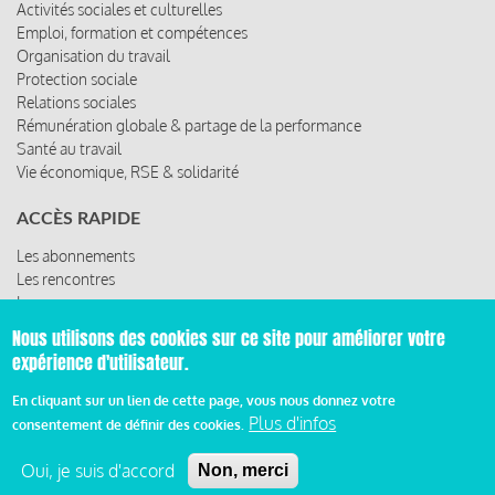
Activités sociales et culturelles
Emploi, formation et compétences
Organisation du travail
Protection sociale
Relations sociales
Rémunération globale & partage de la performance
Santé au travail
Vie économique, RSE & solidarité
ACCÈS RAPIDE
Les abonnements
Les rencontres
Les ressources
Nous utilisons des cookies sur ce site pour améliorer votre
expérience d'utilisateur.
© 2019 Miroir Social - Réalisé par
Cafffeine
En cliquant sur un lien de cette page, vous nous donnez votre
Plus d'infos
consentement de définir des cookies.
Mentions légales et condition générale d’utilisation et
Pied
d’abonnement
Oui, je suis d'accord
Non, merci