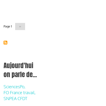
Pagination
Page 1
Page
››
suivante
Aujourd'hui
on parle de...
SciencesPo,
FO France travail,
SNPEA CFDT