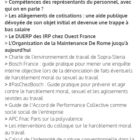
>
Compétences des représentants du personnel, avec
qui on en parle ?
>
Les allègements de cotisations : une aide publique
dévoyée de son objet initial et devenue une trappe à
bas salaire
>
Le DUERP des IRP chez Ouest France
>
L’Organisation de la Maintenance De Rome jusqu’à
aujourd’hui
>
Charte de l'environnement de travail de Sopra-Steria
>
Bosch France : guide pratique pour mener une enquête
interne objective lors de la dénonciation de faits éventuels
de harcèlement moral ou sexuel au travail
>
#PasChezBosch : Guide pratique pour prévenir et agir
contre le harcèlement moral, sexuel et les agissements
sexistes au travail
>
Guide de lʼAccord de Performance Collective comme
socle social de l'entreprise
>
APC Fnac Paris sur la polyvalence
>
Les interventions du colloque sur le harcèlement moral
au travail
>
Calcul de l'indemnité de rupture conventionnelle dans la