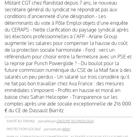
Militant CGT chez Randstad depuis 7 ans, le nouveau
secrétaire général du syndicat ne répondrait pas aux
conditions d’ancienneté d’une désignation - Les
déterminants du vote à Pôle Emploi objets d’une enquête
du CERAPS - Nette clarification du paysage syndical après
les élections professionnelles à l’AFP - Ariane Group
augmente les salaires pour compenser la hausse du coût
de la protection sociale harmonisée - Ford : vers un
référendum pour choisir entre la fermeture avec un PSE et
la reprise par Punch Powerglide ? - Du boulot pour la
future commission numérique du CSE de la Maif face à des
salariés un peu perdus - Un salarié sur trois considère qu’il
ne fait pas bon travailler chez Axa France : des mesures
immédiates s’imposent - Profits en hausse et moral en
baisse chez Safran Helicopter - Transparence sur les
comptes après une aide sociale exceptionnelle de 216 000
€ du CE de Dassault Biarritz
SANTÉ AU TRAVAIL
parrainé par
GROUPE TECHNOLOGIA
PROTECTION SOCIALE
parrainé par
MNH
EMPLOI, FORMATION ET COMPÉTENCES
ACTIVITÉS SOCIALES ET CULTURELLES