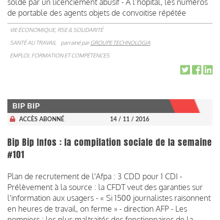
solde par un licenciement abusif - À l’hôpital, les numéros
de portable des agents objets de convoitise répétée
VIE ÉCONOMIQUE, RSE & SOLIDARITÉ
SANTÉ AU TRAVAIL
parrainé par
GROUPE TECHNOLOGIA
EMPLOI, FORMATION ET COMPÉTENCES
BIP BIP
ACCÈS ABONNÉ
14 / 11 / 2016
Bip Bip Infos : la compilation sociale de la semaine
#101
Plan de recrutement de l'Afpa : 3 CDD pour 1 CDI -
Prélèvement à la source : la CFDT veut des garanties sur
l'information aux usagers - « Si 1500 journalistes raisonnent
en heures de travail, on ferme » - direction AFP - Les
pompiers : les plus maltraités des fonctionnaires de la