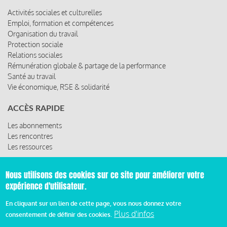
Activités sociales et culturelles
Emploi, formation et compétences
Organisation du travail
Protection sociale
Relations sociales
Rémunération globale & partage de la performance
Santé au travail
Vie économique, RSE & solidarité
ACCÈS RAPIDE
Les abonnements
Les rencontres
Les ressources
Nous utilisons des cookies sur ce site pour améliorer votre
expérience d'utilisateur.
© 2019 Miroir Social - Réalisé par
Cafffeine
En cliquant sur un lien de cette page, vous nous donnez votre
Plus d'infos
Mentions légales et condition générale d’utilisation et
consentement de définir des cookies.
Pied
d’abonnement