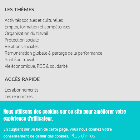
LES THÈMES
Activités sociales et culturelles
Emploi, formation et compétences
Organisation du travail
Protection sociale
Relations sociales
Rémunération globale & partage de la performance
Santé au travail
Vie économique, RSE & solidarité
ACCÈS RAPIDE
Les abonnements
Les rencontres
Les ressources
Nous utilisons des cookies sur ce site pour améliorer votre
expérience d'utilisateur.
© 2019 Miroir Social - Réalisé par
Cafffeine
En cliquant sur un lien de cette page, vous nous donnez votre
Plus d'infos
consentement de définir des cookies.