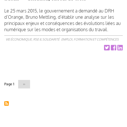
Le 25 mars 2015, le gouvernement a demandé au DRH
d’Orange, Bruno Mettling, d’établir une analyse sur les
principaux enjeux et conséquences des évolutions liées au
numérique sur les modes et organisations du travail.
VIE ÉCONOMIQUE, RSE & SOLIDARITÉ
EMPLOI, FORMATION ET COMPÉTENCES
Pagination
Page 1
Page
››
suivante