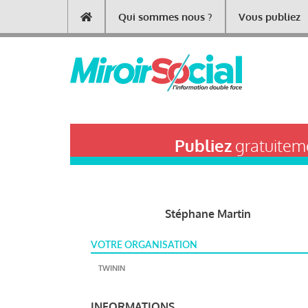
Aller
Qui sommes nous ?
Vous publiez
Main
au
contenu
navigation
principal
Publiez
gratuiteme
Stéphane Martin
VOTRE ORGANISATION
TWININ
INFORMATIONS