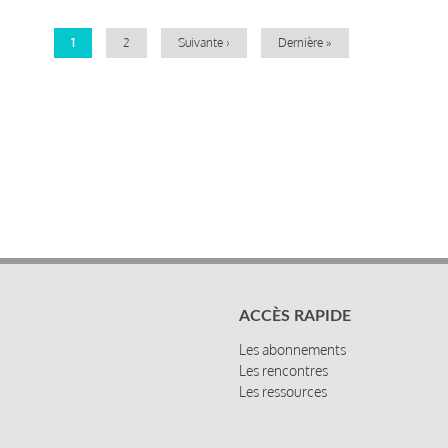
Page
1
Page
2
Page
Suivante ›
Dernière
Dernière »
courante
suivante
page
ACCÈS RAPIDE
Les abonnements
Les rencontres
Les ressources