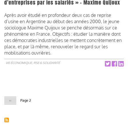
d’entreprises par les salariés » - Maxime Quijoux
Après avoir étudié en profondeur deux cas de reprise
d’usine en Argentine au début des années 2000, le jeune
sociologue Maxime Quijoux se penche désormais sur ce
phénomène en France. Objectifs : étudier la manière dont
ces démocraties industrielles se mettent concrètement en
place, et par là même, renouveler le regard sur les
mobilisations ouvrières.
VIE ÉCONOMIQUE, RSE & SOLIDARITÉ
Pagination
Page
‹‹
Page 2
précédente