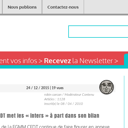
Nous publions
Contactez-nous
Rechercher
nt vos infos >
Recevez
la Newsletter >
24 / 12 / 2015
| 19 vues
robin carcan / Modérateur Contenu
Articles : 1128
Inscrit(e) le 08 / 04 / 2010
FDT met les « inters » à part dans son bilan
e de la FGMM CFDT continue de faire figurer en annexe