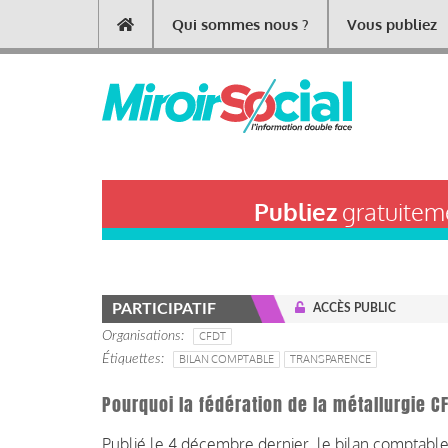
Aller
Qui sommes nous ?
Vous publiez
Main
au
contenu
navigation
principal
Publiez
gratuiteme
PARTICIPATIF
ACCÈS PUBLIC
Organisations
CFDT
Étiquettes
BILAN COMPTABLE
TRANSPARENCE
Pourquoi la fédération de la métallurgie C
Publié le 4 décembre dernier, le bilan comptabl