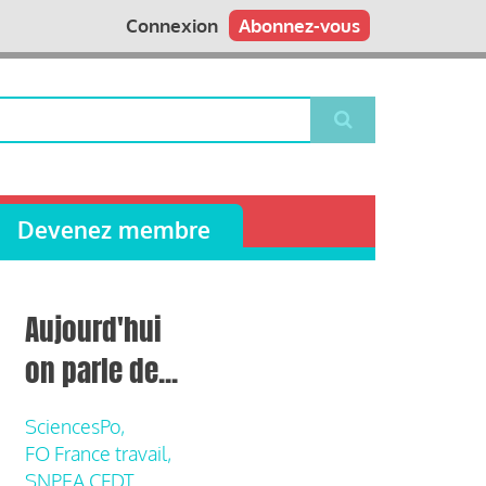
Connexion
Abonnez-vous
Devenez membre
Aujourd'hui
on parle de...
SciencesPo,
FO France travail,
SNPEA CFDT