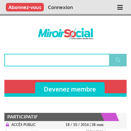
Aller
Qui sommes nous ?
Vous publiez
Nous publions
Contactez-nous
Abonnez-vous
Connexion
Main
au
contenu
navigation
principal
Rechercher
Devenez membre
PARTICIPATIF
ACCÈS PUBLIC
18 / 10 / 2016
| 38 vues
Didier Porte /