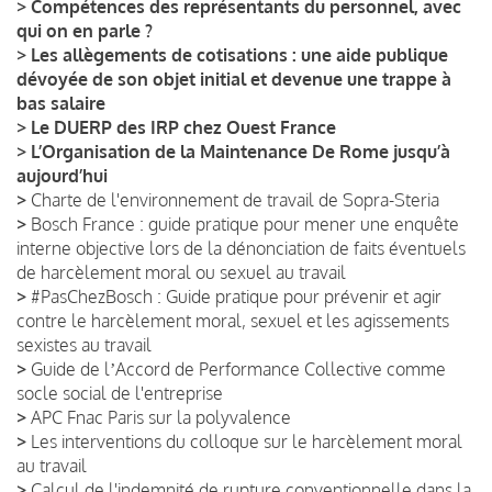
>
Compétences des représentants du personnel, avec
qui on en parle ?
>
Les allègements de cotisations : une aide publique
dévoyée de son objet initial et devenue une trappe à
bas salaire
>
Le DUERP des IRP chez Ouest France
>
L’Organisation de la Maintenance De Rome jusqu’à
aujourd’hui
>
Charte de l'environnement de travail de Sopra-Steria
>
Bosch France : guide pratique pour mener une enquête
interne objective lors de la dénonciation de faits éventuels
de harcèlement moral ou sexuel au travail
>
#PasChezBosch : Guide pratique pour prévenir et agir
contre le harcèlement moral, sexuel et les agissements
sexistes au travail
>
Guide de lʼAccord de Performance Collective comme
socle social de l'entreprise
>
APC Fnac Paris sur la polyvalence
>
Les interventions du colloque sur le harcèlement moral
au travail
>
Calcul de l'indemnité de rupture conventionnelle dans la