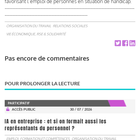
favorisant l’emploi de personnes en situation de handicap.
-----------------------------------------------------------------------------------
-----------------------------------------------------
ORGANISATION DU TRAVAIL
RELATIONS SOCIALES
VIE ÉCONOMIQUE, RSE & SOLIDARITÉ
Pas encore de commentaires
POUR PROLONGER LA LECTURE
PARTICIPATIF
ACCÈS PUBLIC
30 / 07 / 2026
IA en entreprise : et si on formait aussi les
représentants du personnel ?
EMPLOI, FORMATION ET COMPÉTENCES
ORGANISATION DU TRAVAIL