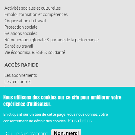
Activités sociales et culturelles
Emploi, formation et compétences
Organisation du travail
Protection sociale
Relations sociales
Rémunération globale & partage de la performance
Santé au travail
Vie économique, RSE & solidarité
ACCÈS RAPIDE
Les abonnements
Les rencontres
Les ressources
Nous utilisons des cookies sur ce site pour améliorer votre
expérience d'utilisateur.
© 2019 Miroir Social - Réalisé par
Cafffeine
En cliquant sur un lien de cette page, vous nous donnez votre
Plus d'infos
consentement de définir des cookies.
Mentions légales et condition générale d’utilisation et
Pied
d’abonnement
Oui, je suis d'accord
Non, merci