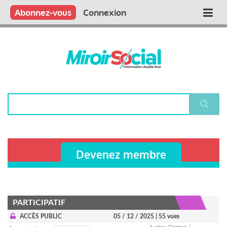
Aller
Qui sommes nous ?
Vous publiez
Nous publions
Contactez-nous
Abonnez-vous
Connexion
Main
au
contenu
navigation
principal
Rechercher
Devenez membre
PARTICIPATIF
ACCÈS PUBLIC
05 / 12 / 2025
| 55 vues
Audrey Danten /